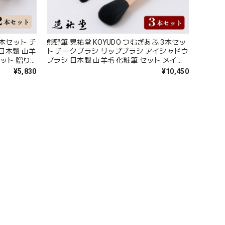
 2本セット チ
熊野筆 晃祐堂 KOYUDO つむぎあふ 3本セッ
日本製 山羊
ト チークブラシ リップブラシ アイシャドウ
ット 贈り
ブラシ 日本製 山羊毛 化粧筆 セット メイク
め 結婚祝い
ブラシセット 畳縁ポーチ 桐箱 贈り物 お祝
¥5,830
¥10,450
い おしゃれ 高級 結婚祝い 赤 レッド TM-S-
3 Zk185