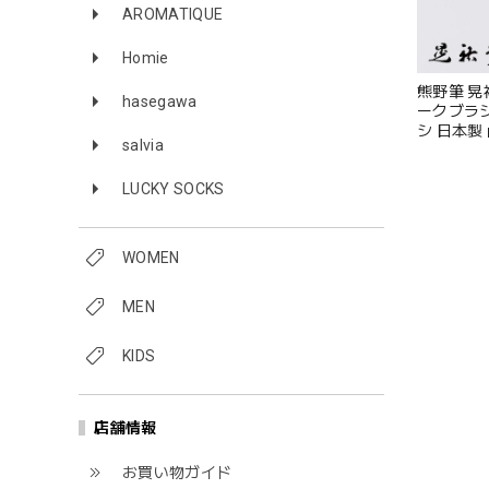
AROMATIQUE
Homie
熊野筆 晃祐堂
hasegawa
ークブラ
シ 日本製
salvia
シセット 
祝い ピンク 
LUCKY SOCKS
WOMEN
MEN
KIDS
店舗情報
お買い物ガイド