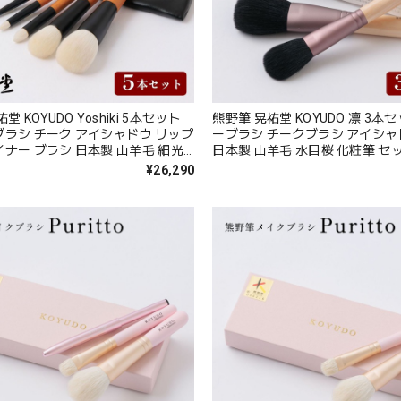
堂 KOYUDO Yoshiki 5本セット
熊野筆 晃祐堂 KOYUDO 凛 3本
ラシ チーク アイシャドウ リップ
ーブラシ チークブラシ アイシ
ナー ブラシ 日本製 山羊毛 細光
日本製 山羊毛 水目桜 化粧筆 セ
 メイクブラシセット ポーチ付き
ブラシセット 贈り物 お祝い おし
¥26,290
い おしゃれ 高級 結婚祝い KY-S-
結婚祝い ナチュラル KR-S-3 Zk1