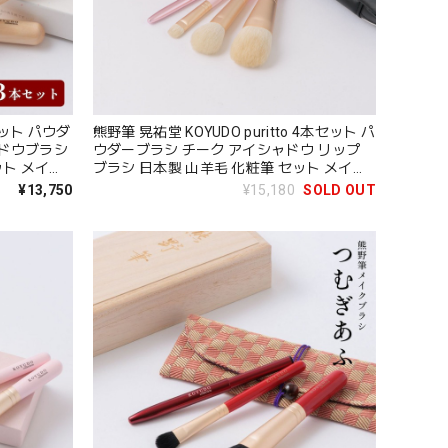
セット パウダ
熊野筆 晃祐堂 KOYUDO puritto 4本セット パ
ャドウブラシ
ウダーブラシ チーク アイシャドウ リップ
ット メイク
ブラシ 日本製 山羊毛 化粧筆 セット メイク
ゃれ 高級
ブラシセット ポーチ付き 贈り物 お祝い お
¥13,750
¥15,180
SOLD OUT
89
しゃれ 高級 結婚祝い ピンク PR-S-4 Zk188