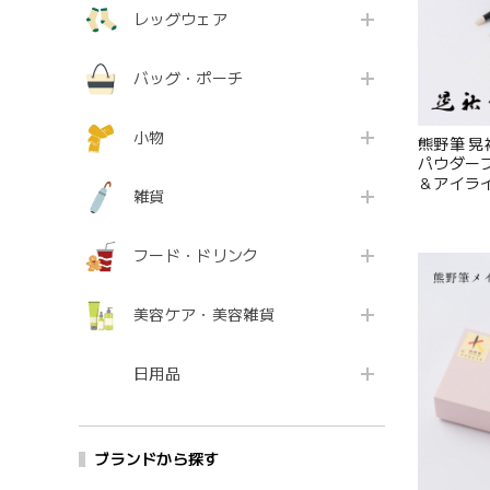
レッグウェア
バッグ・ポーチ
小物
熊野筆 晃祐
パウダーブ
＆アイライ
雑貨
峰 化粧筆
贈り物 お祝
5 Zk190
フード・ドリンク
美容ケア・美容雑貨
日用品
ブランドから探す