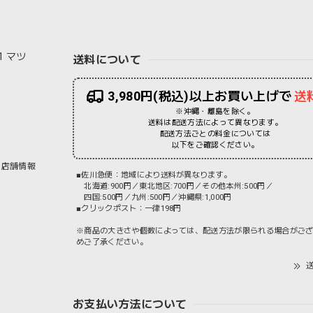
1 マツ
送料について
3,980円(税込)以上お買い上げで
送
※沖縄・離島を除く。
送料は配送方法によって異なります。
配送方法ごとの料金については
以下をご確認ください。
店舗情報
■佐川急便：地域により送料が異なります。
北海道:900円／東北地区:700円／その他本州:500円／
四国:500円／九州:500円／沖縄県:1,000円
■クリックポスト：一律198円
※商品の大きさや個数によっては、配送方法が限られる場合がご
めご了承ください。
送
お支払い方法について