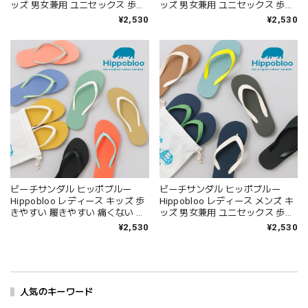
ッズ 男女兼用 ユニセックス 歩き
ッズ 男女兼用 ユニセックス 歩き
やすい 履きやすい 痛くない サン
やすい 履きやすい 痛くない サン
¥2,530
¥2,530
ダル ビーサン おしゃれ 可愛い
ダル ビーサン おしゃれ 可愛い
22-29.5cm ペア カラフル マルチ
22~25.5cm ペア カラフル マルチ
カラー 天然ゴム 人気 海 プール
カラー 天然ゴム 人気 海 プール
夏 アウトドア Original Hi001
夏 アウトドア Original Hi003
ビーチサンダル ヒッポブルー
ビーチサンダル ヒッポブルー
Hippobloo レディース キッズ 歩
Hippobloo レディース メンズ キ
きやすい 履きやすい 痛くない サ
ッズ 男女兼用 ユニセックス 歩き
ンダル ビーサン おしゃれ 可愛い
やすい 履きやすい 痛くない サン
¥2,530
¥2,530
22~25.5cm カラフル マルチカラ
ダル ビーサン おしゃれ 可愛い
ー 天然ゴム 人気 海 プール 夏 ア
22~29.5cm ペア カラフル マルチ
ウトドア Slim Hi004
カラー 天然ゴム 人気 海 プール
夏 アウトドア Original Hi002
人気のキーワード