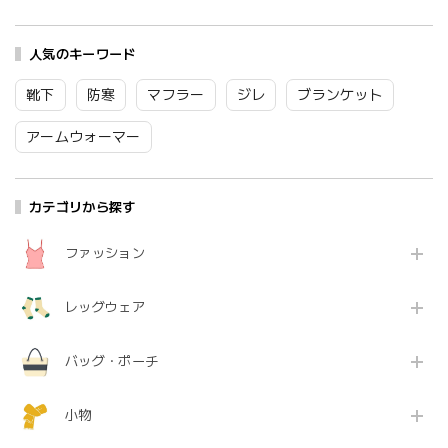
ンド 綿100 コットン
100 コットン 100% お
100 コットン 100% お
100% お弁当包み 柄
弁当包み 柄 薄手 プレ
弁当包み 柄 薄手 プレ
猫 鳥 韓国 薄手 プレ
ゼント 黒 白 ブラック
ゼント 黒 白 ブラック
ゼント ブラウン グリ
人気のキーワード
ホワイト ブルー 5S-
ホワイト ブルー 6S-
ーン ピンク 6S-H02
H10 Kl028
H09 Kl029
Kl017
靴下
防寒
マフラー
ジレ
ブランケット
アームウォーマー
カテゴリから探す
ファッション
レッグウェア
バッグ・ポーチ
小物