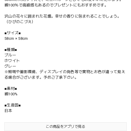
綿100％で高級感もあるのでプレゼントにもおすすめです。
沢山の花々に囲まれた花壇。幸せの香りに包まれることでしょう。
（ひびのこづえ）
■サイズ■
58cm × 58cm
■種類■
ブルー
ホワイト
グレー
※照明や撮影環境、ディスプレイの発色等で実物とお色が違って見え
る場合がございます。予めご了承下さい。
■素材■
綿100%
■生産国■
日本
この商品をアプリで見る