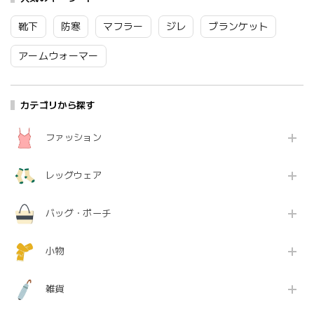
ジュ グリーン ブラッ
運び 床置き 携帯 ホル
帯 ホルダー シンプル
ク デコレ Decole SK-
ダー 蚊遣り Decole
蚊遣り Decole デコレ
靴下
防寒
マフラー
ジレ
ブランケット
6255 Zk116
デコレ 豚 SK-87514
黒 カーキ ベージュ 【
Zk066
ミニサイズ 】 Zk067
アームウォーマー
カテゴリから探す
ファッション
レッグウェア
バッグ・ポーチ
小物
雑貨