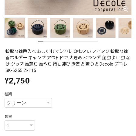
蚊取り線香入れ おしゃれ オシャレ かわいい アイアン 蚊取り線
香ホルダー キャンプ アウトドア 大きめ ベランダ 庭 虫よけ 虫除
け グッズ 蚊遣り 蚊やり 持ち運び 床置き 蓋つき Decole デコレ
SK-6255 Zk115
¥2,750
種類
数量