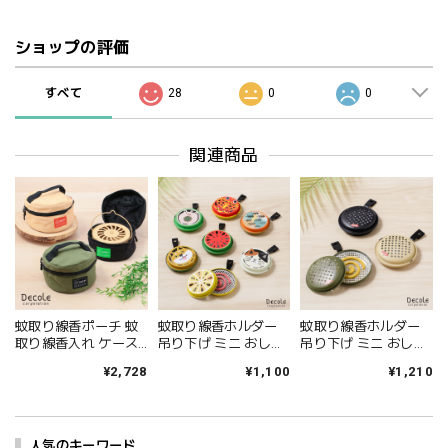
ショップの評価
すべて
28
0
0
関連商品
蚊取り線香ポーチ 蚊
蚊取り線香ホルダー
蚊取り線香ホルダー
取り線香入れ ケース
吊り下げ ミニ おしゃ
吊り下げ ミニ おしゃ
収納 ポーチ 小物入れ
れ 可愛い 蚊取り線香
れ キャンプ アウトド
¥2,728
¥1,100
¥1,210
夏 蚊遣り 蚊取り 持ち
入れ ブタ 犬 猫 蚊取
ア 携帯 蚊取り線香入
運び 屋外 キャンプ ア
り線香 ケース ポータ
れ 蚊取り線香 ケース
ウトドア おしゃれ カ
ブル キャンプ 虫よけ
ポータブル 虫よけ ガ
ジュアル シンプル ギ
ガーデニング 屋外 虫
ーデニング 屋外 虫除
フト プレゼント ベー
人気のキーワード
除け アウトドア 持ち
け 持ち運び 床置き 携