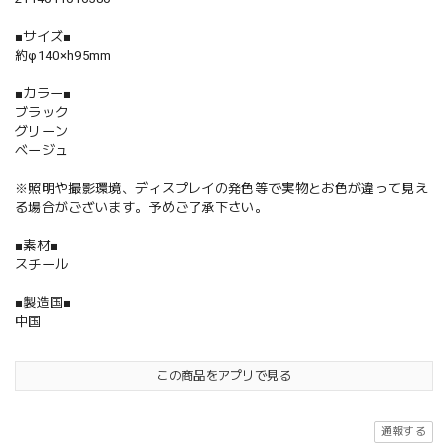
■サイズ■
約φ140×h95mm
■カラー■
ブラック
グリーン
ベージュ
※照明や撮影環境、ディスプレイの発色等で実物とお色が違って見え
る場合がございます。予めご了承下さい。
■素材■
スチール
■製造国■
中国
この商品をアプリで見る
通報する