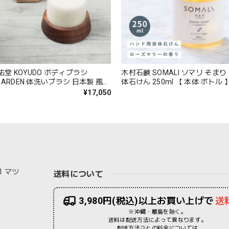
祐堂 KOYUDO ボディブラシ
木村石鹸 SOMALI ソマリ そま
 GARDEN 体洗いブラシ 日本製 風呂
体石けん 250ml 【 本体 ボトル 
 敏感肌 山羊毛 贈り物 お祝い お
ンドソープ 泡 おしゃれ 詰め替え
¥17,050
級 化粧筆 おすすめ 結婚祝い 誕生
けん 石鹸 石けん 天然素材 保湿成
 母の日 ギフト プレゼント S-5
に優しい ギフト プレゼント So0
1 マツ
送料について
3,980円(税込)以上お買い上げで
送
※沖縄・離島を除く。
送料は配送方法によって異なります。
配送方法ごとの料金については