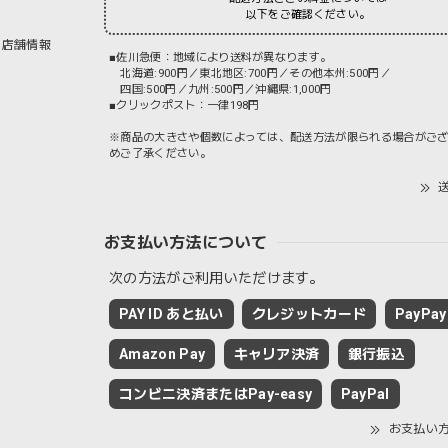
以下をご確認ください。
店舗情報
■佐川急便：地域により送料が異なります。
北海道:900円／東北地区:700円／その他本州:500円／
四国:500円／九州:500円／沖縄県:1,000円
■クリックポスト：一律198円
※商品の大きさや個数によっては、配送方法が限られる場合がご
めご了承ください。
送
お支払い方法について
次の方法がご利用いただけます。
PAY ID あと払い
クレジットカード
PayPay
Amazon Pay
キャリア決済
銀行振込
コンビニ決済またはPay-easy
PayPal
お支払い