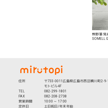
熊野筆 晃
SOMELL
ボディケア
しゃれ 高
日 父の日
Zk021
住所
〒733-0011広島県広島市西区横川町2-9-
モトビル4F
TEL
082-299-1801
FAX
082-208-2738
営業時間
10:00 ～ 17:00
定休日
土日祝日/年末年始