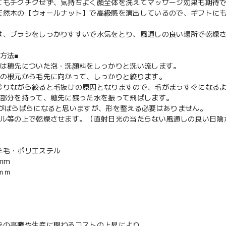
てもチクチクせず、気持ちよく顔全体を洗えてマッサージ効果も期待
天然木の【ウォールナット】で高級感を演出しているので、ギフトに
は、ブラシをしっかりすすいで水気をとり、風通しの良い場所で乾燥
方法■
ずは穂先についた泡・洗顔料をしっかりと洗い流します。
先の根元から毛先に向かって、しっかりと絞ります。
ながら絞ると毛抜けの原因となりますので、毛がまっすぐになるよ
の部分を持って、穂先に残った水を振って飛ばします。
らばらになると思いますが、形を整える必要はありません。
オル等の上で乾燥させます。（直射日光の当たらない風通しの良い日陰
羊毛・ポリエステル
mm
ｍｍ
での高騰や生産に関わるコストの上昇により、