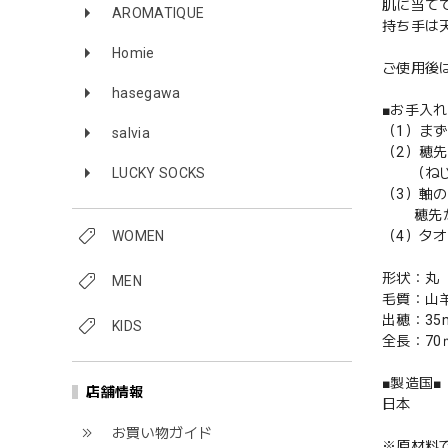
肌に当て
AROMATIQUE
持ち手は
Homie
ご使用後
hasegawa
■お手入れ
（1）ま
salvia
（2）穂
（ねじり
LUCKY SOCKS
（3）軸
穂先がば
（4）タ
WOMEN
形状：丸
MEN
毛質：山
出穂：35
KIDS
全長：70
■製造国■
店舗情報
日本
お買い物ガイド
※原材料