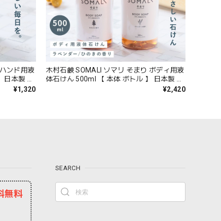
り ハンド用液
木村石鹸 SOMALI ソマリ そまり ボディ用液
】 日本製 ハ
体石けん 500ml 【 本体 ボトル 】 日本製 ボ
 手洗い石
ディソープ いい香り おしゃれ 詰め替え 体
¥1,320
¥2,420
分 天然 肌
洗い 石鹸 石けん 天然素材 保湿成分 天然 肌
07
に優しい ギフト プレゼント So009
SEARCH
料無料