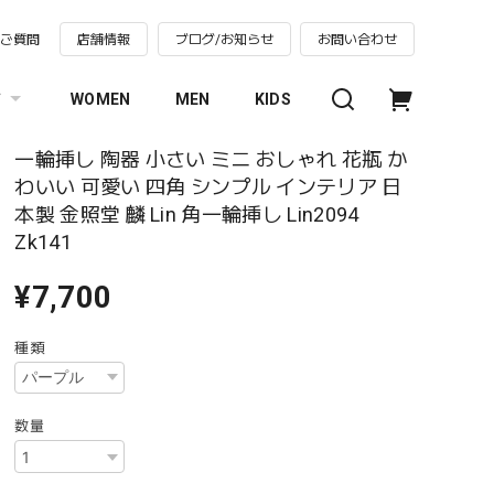
るご質問
店舗情報
ブログ/お知らせ
お問い合わせ
す
WOMEN
MEN
KIDS
一輪挿し 陶器 小さい ミニ おしゃれ 花瓶 か
わいい 可愛い 四角 シンプル インテリア 日
本製 金照堂 麟 Lin 角一輪挿し Lin2094
Zk141
¥7,700
種類
数量