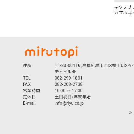
テクノプライ
カプル キ
ビーズ ビ
インド製 
レゼント 
1574 Tp0
住所
〒733-0011広島県広島市西区横川町2-9-
モトビル4F
TEL
082-299-1801
FAX
082-208-2738
営業時間
10:00 ～ 17:00
定休日
土日祝日/年末年始
E-mail
info@riyu.co.jp