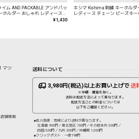
ム AND PACKABLE アンドパッ
キシマ Kishima 刺繍 キーホル
ーホルダー おしゃれ レディース
レディース チェーン ビーズキー
ーズキーホルダー 花柄 フィオーレ
ンドメイド インド製 プレゼント 
¥1,430
ガラス 可愛い かわいい ギフト プ
ルジー レッド グリーン ブルー 
ブルー レッド オレンジ イエロー
ラック KNN886 Km003
04
1 マツ
送料について
3,980円(税込)以上お買い上げで
送
※沖縄・離島を除く。
送料は配送方法によって異なります。
配送方法ごとの料金については
以下をご確認ください。
店舗情報
■佐川急便：地域により送料が異なります。
北海道:900円／東北地区:700円／その他本州:500円／
四国:500円／九州:500円／沖縄県:1,000円
■クリックポスト：一律198円