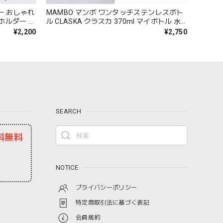
ダー おしゃれ
MAMBO マンボ ワンタッチステンレスボト
ホルダー ハ
ル CLASKA クラスカ 370ml マイボトル 水
ギフト パ
筒 軽量 保温 保冷 広口 かわいい 塩川いづみ
¥2,200
¥2,750
ホワイト ブ
ビションフリーゼ 犬 イヌ おしゃれ 可愛い
プレゼント ギフト グレー CLASKA Original
62110016 Cs074
SEARCH
料無料
NOTICE
プライバシーポリシー
特定商取引法に基づく表記
会員規約