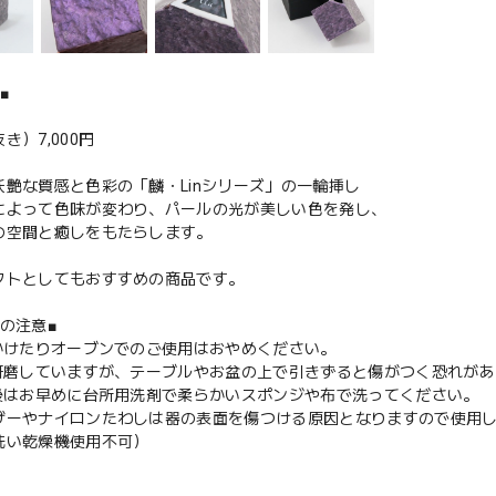
■
き）7,000円
妖艶な質感と色彩の「麟・Linシリーズ」の一輪挿し
によって色味が変わり、パールの光が美しい色を発し、
の空間と癒しをもたらします。
フトとしてもおすすめの商品です。
の注意■
にかけたりオーブンでのご使用はおやめください。
は研磨していますが、テーブルやお盆の上で引きずると傷がつく恐れが
用後はお早めに台所用洗剤で柔らかいスポンジや布で洗ってください。
ーやナイロンたわしは器の表面を傷つける原因となりますので使用し
い乾燥機使用不可）