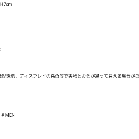
×H7cm
ド
撮影環境、ディスプレイの発色等で実物とお色が違って見える場合が
 # MEN