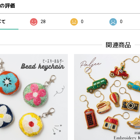
の評価
べて
28
0
0
関連商品