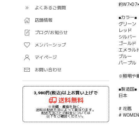
約W7×D7
よくあるご質問
■カラー■
店舗情報
グリーン
レッド
ブログ/お知らせ
シルバー
ゴールド
メンバーシップ
エメラル
ブルー
マイページ
パープル
お問い合わせ
※照明や
■製造国■
3,980円(税込)以上お買い上げで
日本
送料無料
※沖縄・離島を除く。
# 花瓶
送料は配送方法によって異なります。
配送方法ごとの料金については
# WOMEN
以下をご確認ください。