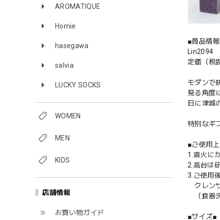
AROMATIQUE
Homie
■商品情報
hasegawa
Lin2094
定価（税抜
salvia
モダンで
LUCKY SOCKS
見る角度
日に津城
WOMEN
特別なギ
MEN
■ご使用上
1.直火
KIDS
2.高台
3.ご使
クレンザ
店舗情報
（食器洗
お買い物ガイド
■サイズ■