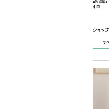
■製造国■
中国
ショップ
す