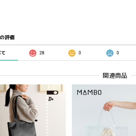
の評価
べて
28
0
0
関連商品