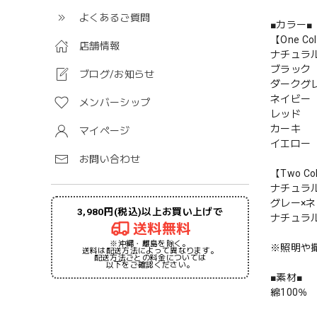
よくあるご質問
■カラー■
【One Co
店舗情報
ナチュラ
ブラック
ブログ/お知らせ
ダークグ
ネイビー
メンバーシップ
レッド
カーキ
マイページ
イエロー
お問い合わせ
【Two Co
ナチュラ
グレー×
3,980円(税込)以上お買い上げで
ナチュラ
送料無料
※沖縄・離島を除く。
※照明や
送料は配送方法によって異なります。
配送方法ごとの料金については
以下をご確認ください。
■素材■
綿100％