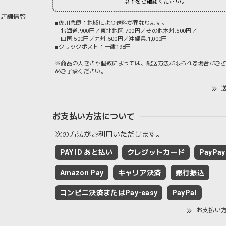
以下をご確認ください。
店舗情報
■佐川急便：地域により送料が異なります。
北海道:900円／東北地区:700円／その他本州:500円／
四国:500円／九州:500円／沖縄県:1,000円
■クリックポスト：一律198円
※商品の大きさや個数によっては、配送方法が限られる場合がご
めご了承ください。
送
お支払い方法について
次の方法がご利用いただけます。
PAY ID あと払い
クレジットカード
PayPay
Amazon Pay
キャリア決済
銀行振込
コンビニ決済またはPay-easy
PayPal
お支払い