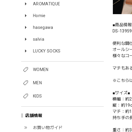
AROMATIQUE
Homie
■商品情報
hasegawa
DS-13
salvia
便利な間
オールシ
LUCKY SOCKS
様々なコ
マチもあ
WOMEN
※こちら
MEN
■サイズ■
KIDS
横幅：約2
縦：約19
マチ：約15
店舗情報
持ち手の長
お買い物ガイド
重さ：約3