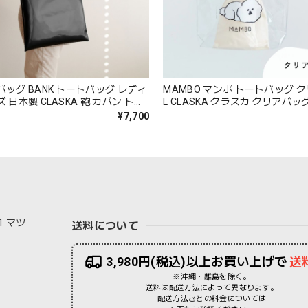
バッグ BANK トートバッグ レディ
MAMBO マンボ トートバッグ 
 日本製 CLASKA 鞄 カバン トー
L CLASKA クラスカ クリアバッ
 ファスナー付き マチなし 大きめ
グ ビーチバッグ プールバッグ 防
¥7,700
かわいい 可愛い 合成皮革 シンプ
い 塩川いづみ ビションフリーゼ 
 プレゼント ギフト ブラック DO
ッズ おしゃれ 可愛い 海 プール 
 Cs003
レゼント ギフト DO 42110471 C
1 マツ
送料について
3,980円(税込)以上お買い上げで
送
※沖縄・離島を除く。
送料は配送方法によって異なります。
配送方法ごとの料金については