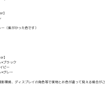
lor】
ル
レー（紫がかった色です）
lor】
ル×ブラック
ネイビー
ル×グレー
撮影環境、ディスプレイの発色等で実物とお色が違って見える場合が