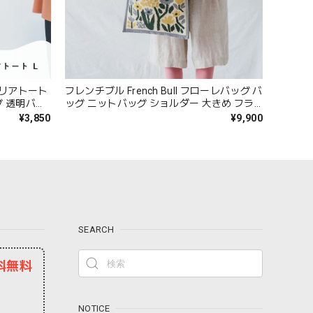
クリアトート
フレンチブル French Bull フローレバッグ バ
グ 透明バッ
ッグ ニットバッグ ショルダー 大きめ フラ
水 かわい
ワー レディース マチなし ブランド 日本製
¥3,850
¥9,900
犬 イヌ グ
国産 綿100 トートバッグ おしゃれ かわいい
ブランド プ
花柄 プレゼント ギフト 33-26103 Fr109
s066
SEARCH
料無料
NOTICE