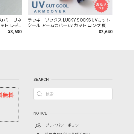
ームカバー リネ
ラッキーソックス LUCKY SOCKS UVカット
ット レデ
クール アームカバー uv カット ロング 夏 可
国産 ラミー
愛い ゆったり レディース 綿100％ コットン
¥3,630
¥2,640
房対策 フ
日本製 国産 バイカラー パープル ブルー グ
r095
レー ピンク イエロー LS-2519 Ls031
SEARCH
料無料
NOTICE
プライバシーポリシー