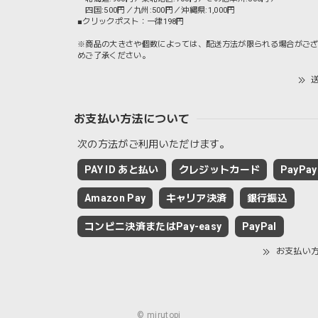
四国:500円／九州:500円／沖縄県:1,000円
■クリックポスト：一律198円
※商品の大きさや個数によっては、配送方法が限られる場合がご
めご了承ください。
送
お支払い方法について
次の方法がご利用いただけます。
PAY ID あと払い
クレジットカード
PayPay
Amazon Pay
キャリア決済
銀行振込
コンビニ決済またはPay-easy
PayPal
お支払い
© mirutopi