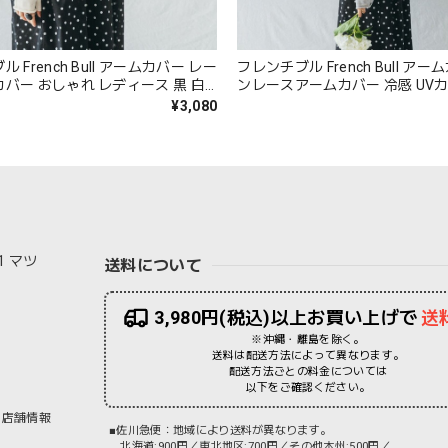
 French Bull アームカバー レー
フレンチブル French Bull ア
バー おしゃれ レディース 黒 白
ンレースアームカバー 冷感 UVカ
産 綿 レーヨン 紫外線対策 冷房対
ィース ロング かわいい 日本製 
¥3,080
快適 約50cm 37-01211 Fr093
ナイロン 接触冷感 紫外線対策 冷
ィット 蒸れない 快適 37-26101 F
1 マツ
送料について
3,980円(税込)以上お買い上げで
送
※沖縄・離島を除く。
送料は配送方法によって異なります。
配送方法ごとの料金については
以下をご確認ください。
店舗情報
■佐川急便：地域により送料が異なります。
北海道:900円／東北地区:700円／その他本州:500円／