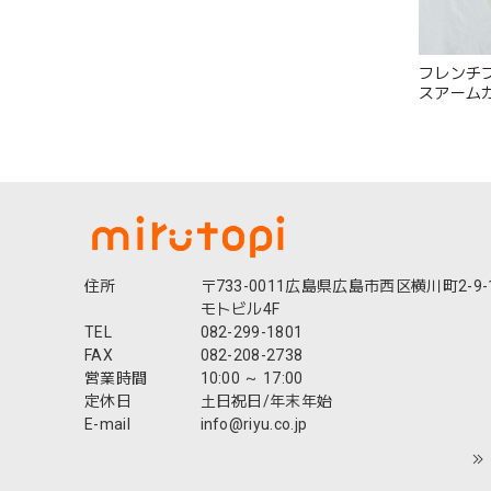
フレンチブル
スアームカ
日本製 国
策 フィット 
住所
〒733-0011広島県広島市西区横川町2-9-
モトビル4F
TEL
082-299-1801
FAX
082-208-2738
営業時間
10:00 ～ 17:00
定休日
土日祝日/年末年始
E-mail
info@riyu.co.jp