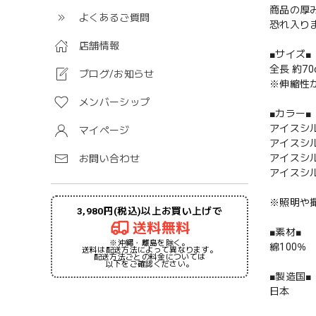
商品の厚
よくあるご質問
恐れ入り
店舗情報
■サイズ■
全長 約70
ブログ/お知らせ
※伸縮性
メンバーシップ
■カラー■
アイスシ
マイページ
アイスシ
アイスシ
お問い合わせ
アイスシ
※照明や
3,980円(税込)以上お買い上げで
送料無料
■素材■
※沖縄・離島を除く。
綿100％
送料は配送方法によって異なります。
配送方法ごとの料金については
以下をご確認ください。
■製造国■
日本