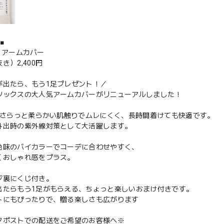
■
15 アームカバー
き）2,400円
が出たら、もう1足プレゼント！／
ソックスの大人気アームカバーがリニューアルしました！
%のさらっと柔らかい肌触りでムレにくく、長時間着けても快適です。
外出時の紫外線対策として大活躍します。
色味のバイカラーでコーデに合わせやすく、
くおしゃれ感をプラス。
ジ裏にくじ付き。
出たらもう1足がもらえる、ちょっと楽しいおまけ付きです。
トにもぴったりで、贈る楽しさも広がります
クポストでの配送をご希望のお客様へ※