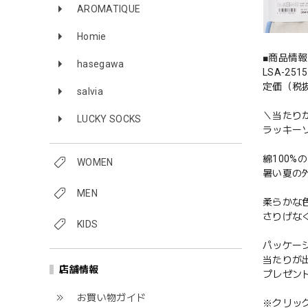
AROMATIQUE
Homie
■商品情報
hasegawa
LSA-25
定価（税抜
salvia
＼当たり
LUCKY SOCKS
ラッキー
綿100
WOMEN
暑い夏の
MEN
柔らかな
さりげな
KIDS
パッケー
当たりが
店舗情報
プレゼン
お買い物ガイド
※クリッ