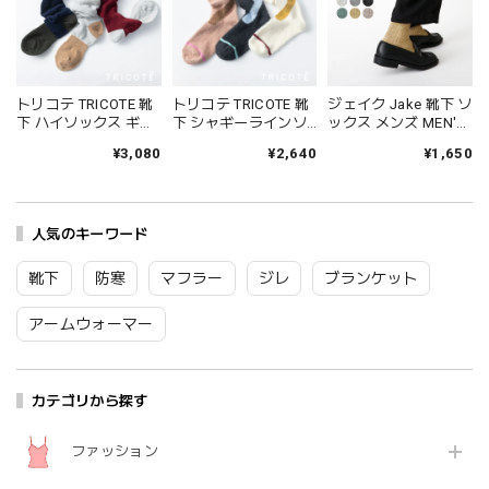
トリコテ TRICOTE 靴
トリコテ TRICOTE 靴
ジェイク Jake 靴下 ソ
下 ハイソックス ギャ
下 シャギーラインソ
ックス メンズ MEN'S
ザールーズハイソッ
ックス レディース 日
シャインソックス 春
¥3,080
¥2,640
¥1,650
クス レディース おし
本製 国産 秋冬 おしゃ
夏 ブランド 日本製 国
ゃれ ゆったり 薄手 も
れ 薄手 ブランド かわ
産 リネン 麻 おしゃれ
こもこ ブランド 国産
いい ギフト プレゼン
シンプル ギフト プレ
日本製 かわいい ギフ
ト ブラック 黒 アイボ
ゼント ホワイト グレ
ト プレゼント レッド
人気のキーワード
リー ブラウン 23-
ー ブラック 25-27cm
ネイビー グレー 23-
25cm TR53SO016
09-0021 09-0031
25cm TR53SO040
Tr003
Fr088
靴下
防寒
マフラー
ジレ
ブランケット
Tr002
アームウォーマー
カテゴリから探す
ファッション