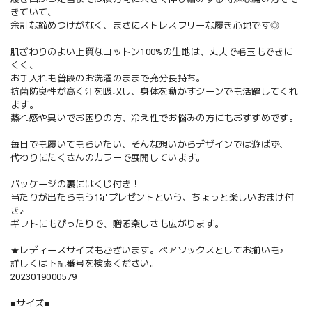
きていて、
余計な締めつけがなく、まさにストレスフリーな履き心地です◎
肌ざわりのよい上質なコットン100%の生地は、丈夫で毛玉もできに
くく、
お手入れも普段のお洗濯のままで充分長持ち。
抗菌防臭性が高く汗を吸収し、身体を動かすシーンでも活躍してくれ
ます。
蒸れ感や臭いでお困りの方、冷え性でお悩みの方にもおすすめです。
毎日でも履いてもらいたい、そんな想いからデザインでは遊ばず、
代わりにたくさんのカラーで展開しています。
パッケージの裏にはくじ付き！
当たりが出たらもう1足プレゼントという、ちょっと楽しいおまけ付
き♪
ギフトにもぴったりで、贈る楽しさも広がります。
★レディースサイズもございます。ペアソックスとしてお揃いも♪
詳しくは下記番号を検索ください。
2023019000579
■サイズ■