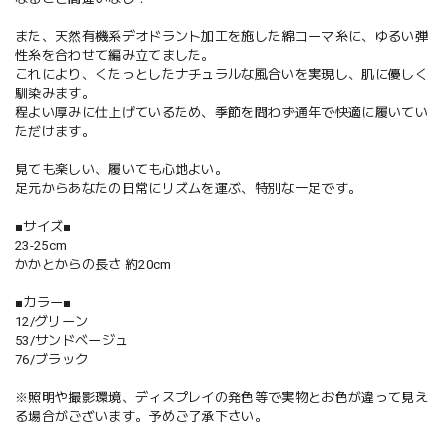
また、天然有機系デオドラント加工を施した綿コーマ糸に、ゆるい弾
性糸を合わせて編み立てました。
これにより、くたっとしたナチュラルな風合いを実現し、肌に優しく
馴染みます。
程よい厚みに仕上げているため、季節を問わず通年で快適に履いてい
ただけます。
見ても楽しい、履いても心地よい。
足元からあなたの日常にリズムを運ぶ、特別な一足です。
■サイズ■
23-25cm
かかとからの長さ 約20cm
■カラー■
12/グリーン
53/サンドベージュ
76/ブラック
※照明や撮影環境、ディスプレイの発色等で実物とお色が違って見え
る場合がございます。予めご了承下さい。