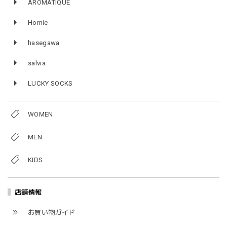
AROMATIQUE
Homie
hasegawa
salvia
LUCKY SOCKS
WOMEN
MEN
KIDS
店舗情報
お買い物ガイド