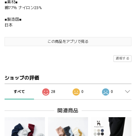
■素材■
綿77％ ナイロン23%
■製造国■
日本
この商品をアプリで見る
通報する
ショップの評価
すべて
28
0
0
関連商品