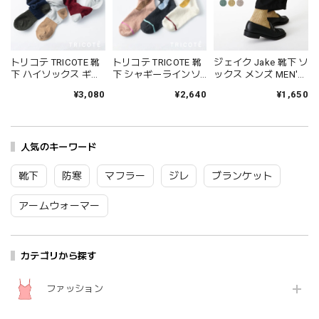
トリコテ TRICOTE 靴
トリコテ TRICOTE 靴
ジェイク Jake 靴下 ソ
下 ハイソックス ギャ
下 シャギーラインソ
ックス メンズ MEN'S
ザールーズハイソッ
ックス レディース 日
シャインソックス 春
¥3,080
¥2,640
¥1,650
クス レディース おし
本製 国産 秋冬 おしゃ
夏 ブランド 日本製 国
ゃれ ゆったり 薄手 も
れ 薄手 ブランド かわ
産 リネン 麻 おしゃれ
こもこ ブランド 国産
いい ギフト プレゼン
シンプル ギフト プレ
日本製 かわいい ギフ
ト ブラック 黒 アイボ
ゼント ホワイト グレ
ト プレゼント レッド
人気のキーワード
リー ブラウン 23-
ー ブラック 25-27cm
ネイビー グレー 23-
25cm TR53SO016
09-0021 09-0031
25cm TR53SO040
Tr003
Fr088
靴下
防寒
マフラー
ジレ
ブランケット
Tr002
アームウォーマー
カテゴリから探す
ファッション