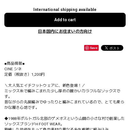
International shipping available
Add to cart
日本国内にお住まいの方向け
Save
■商品情報■
CINE シネ
定価（税抜き）1,200円
＼大人気エイチフットウェアに、新色登場！／
ミックス糸で編みこまれた少し厚めの暖かいカラフルなソックスで
す。
昔ながらの丸胴編みでゆったりと編みこまれているので、とても柔ら
かな履き心地です。
◆1988年ポルトガル北部のゲメオスという山間の小さな村で創業した
ソックスブランドH FOOT WEAR。
熟練した技術をもって色や素材の異なる糸を複雑に編み込み、