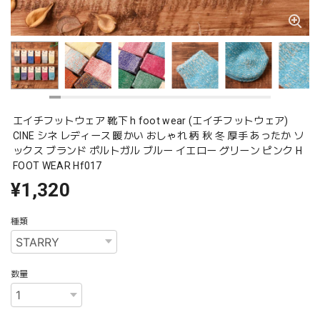
エイチフットウェア 靴下 h foot wear (エイチフットウェア)
CINE シネ レディース 暖かい おしゃれ 柄 秋 冬 厚手 あったか ソ
ックス ブランド ポルトガル ブルー イエロー グリーン ピンク H
FOOT WEAR Hf017
¥1,320
種類
数量