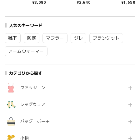
¥3,080
¥2,640
¥1,650
クス レディース おし
本製 国産 秋冬 おしゃ
夏 ブランド 日本製 国
ゃれ ゆったり 薄手 も
れ 薄手 ブランド かわ
産 リネン 麻 おしゃれ
こもこ ブランド 国産
いい ギフト プレゼン
シンプル ギフト プレ
日本製 かわいい ギフ
ト ブラック 黒 アイボ
ゼント ホワイト グレ
ト プレゼント レッド
人気のキーワード
リー ブラウン 23-
ー ブラック 25-27cm
ネイビー グレー 23-
25cm TR53SO016
09-0021 09-0031
25cm TR53SO040
Tr003
Fr088
靴下
防寒
マフラー
ジレ
ブランケット
Tr002
アームウォーマー
カテゴリから探す
ファッション
レッグウェア
バッグ・ポーチ
小物