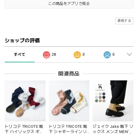
この商品をアプリで見る
通報する
ショップの評価
すべて
28
0
0
関連商品
トリコテ TRICOTE 靴
トリコテ TRICOTE 靴
ジェイク Jake 靴下 ソ
下 ハイソックス ギャ
下 シャギーラインソ
ックス メンズ MEN'S
ザールーズハイソッ
ックス レディース 日
シャインソックス 春