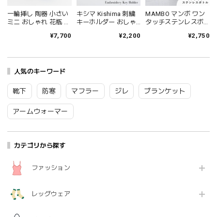
一輪挿し 陶器 小さい
キシマ Kishima 刺繍
MAMBO マンボ ワン
ミニ おしゃれ 花瓶 か
キーホルダー おしゃ
タッチステンレスボ
わいい 可愛い 四角 シ
れ レディース チェー
トル CLASKA クラス
¥7,700
¥2,200
¥2,750
ンプル インテリア 日
ン ビーズキーホルダ
カ 370ml マイボトル
本製 金照堂 麟 Lin 角
ー ハンドメイド イン
水筒 軽量 保温 保冷
一輪挿し Lin2094
ド製 プレゼント ギフ
広口 かわいい 塩川い
Zk141
ト パルジー レッド グ
づみ ビションフリー
人気のキーワード
リーン ブルー ホワイ
ゼ 犬 イヌ おしゃれ
ト ブラック KNN886
可愛い プレゼント ギ
Km003
フト グレー CLASKA
靴下
防寒
マフラー
ジレ
ブランケット
Original 62110016
Cs074
アームウォーマー
カテゴリから探す
ファッション
レッグウェア