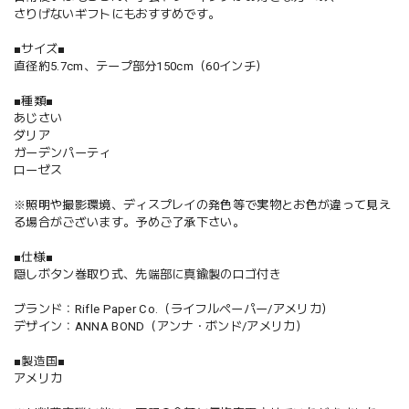
さりげないギフトにもおすすめです。
■サイズ■
直径約5.7cm、テープ部分150cm（60インチ）
■種類■
あじさい
ダリア
ガーデンパーティ
ローゼス
※照明や撮影環境、ディスプレイの発色等で実物とお色が違って見え
る場合がございます。予めご了承下さい。
■仕様■
隠しボタン巻取り式、先端部に真鍮製のロゴ付き
ブランド：Rifle Paper Co.（ライフルペーパー/アメリカ）
デザイン：ANNA BOND（アンナ・ボンド/アメリカ）
■製造国■
アメリカ