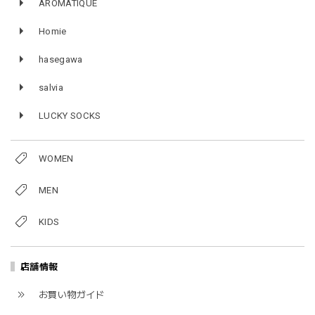
AROMATIQUE
Homie
hasegawa
salvia
LUCKY SOCKS
WOMEN
MEN
KIDS
店舗情報
お買い物ガイド