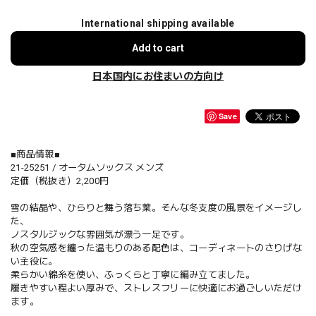
International shipping available
Add to cart
日本国内にお住まいの方向け
Save
■商品情報■
21-25251 / オータムソックス メンズ
定価（税抜き）2,200円
雪の結晶や、ひらりと舞う落ち葉。そんな冬支度の風景をイメージし
た、
ノスタルジックな雰囲気が漂う一足です。
秋の空気感を纏った温もりのある配色は、コーディネートのさりげな
い主役に。
柔らかい綿糸を使い、ふっくらと丁寧に編み立てました。
履きやすい程よい厚みで、ストレスフリーに快適にお過ごしいただけ
ます。