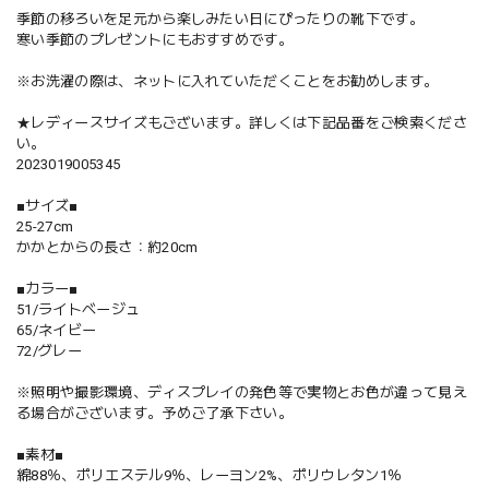
季節の移ろいを足元から楽しみたい日にぴったりの靴下です。
寒い季節のプレゼントにもおすすめです。
※お洗濯の際は、ネットに入れていただくことをお勧めします。
★レディースサイズもございます。詳しくは下記品番をご検索くださ
い。
2023019005345
■サイズ■
25-27cm
かかとからの長さ：約20cm
■カラー■
51/ライトベージュ
65/ネイビー
72/グレー
※照明や撮影環境、ディスプレイの発色等で実物とお色が違って見え
る場合がございます。予めご了承下さい。
■素材■
綿88％、ポリエステル9％、レーヨン2%、ポリウレタン1％