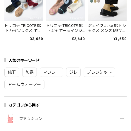
トリコテ TRICOTE 靴
トリコテ TRICOTE 靴
ジェイク Jake 靴下 ソ
下 ハイソックス ギャ
下 シャギーラインソ
ックス メンズ MEN'S
ザールーズハイソッ
ックス レディース 日
シャインソックス 春
¥3,080
¥2,640
¥1,650
クス レディース おし
本製 国産 秋冬 おしゃ
夏 ブランド 日本製 国
ゃれ ゆったり 薄手 も
れ 薄手 ブランド かわ
産 リネン 麻 おしゃれ
こもこ ブランド 国産
いい ギフト プレゼン
シンプル ギフト プレ
日本製 かわいい ギフ
ト ブラック 黒 アイボ
ゼント ホワイト グレ
ト プレゼント レッド
人気のキーワード
リー ブラウン 23-
ー ブラック 25-27cm
ネイビー グレー 23-
25cm TR53SO016
09-0021 09-0031
25cm TR53SO040
Tr003
Fr088
靴下
防寒
マフラー
ジレ
ブランケット
Tr002
アームウォーマー
カテゴリから探す
ファッション