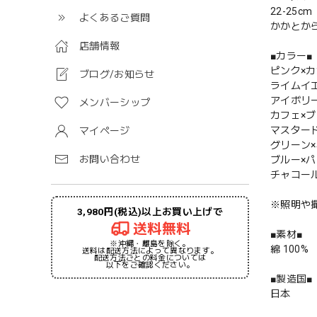
22-25cm
よくあるご質問
かかとから
店舗情報
■カラー■
ピンク×
ブログ/お知らせ
ライムイ
アイボリ
メンバーシップ
カフェ×
マスター
マイページ
グリーン
お問い合わせ
ブルー×
チャコー
※照明や
3,980円(税込)以上お買い上げで
送料無料
■素材■
※沖縄・離島を除く。
綿 100%
送料は配送方法によって異なります。
配送方法ごとの料金については
以下をご確認ください。
■製造国■
日本