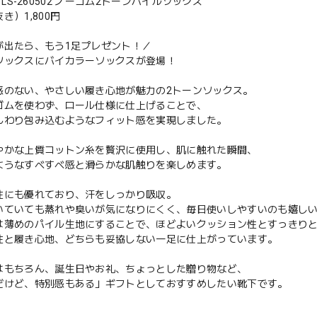
2 / LS-260502 ノーゴム2トーンパイルソックス
き）1,800円
が出たら、もう1足プレゼント！／
ソックスにバイカラーソックスが登場！
感のない、やさしい履き心地が魅力の2トーンソックス。
ゴムを使わず、ロール仕様に仕上げることで、
んわり包み込むようなフィット感を実現しました。
やかな上質コットン糸を贅沢に使用し、肌に触れた瞬間、
ようなすべすべ感と滑らかな肌触りを楽しめます。
性にも優れており、汗をしっかり吸収。
いていても蒸れや臭いが気になりにくく、毎日使いしやすいのも嬉し
は薄めのパイル生地にすることで、ほどよいクッション性とすっきり
性と履き心地、どちらも妥協しない一足に仕上がっています。
はもちろん、誕生日やお礼、ちょっとした贈り物など、
だけど、特別感もある」ギフトとしておすすめしたい靴下です。