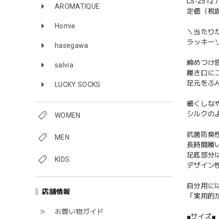
LS-251
AROMATIQUE
定価（税抜
Homie
＼当たり
ラッキー
hasegawa
締めつけ
salvia
履き口に
足元をふ
LUCKY SOCKS
細くしな
シルクの
WOMEN
抗菌防臭
MEN
長時間履
足底部分
KIDS
デザイン
自分用に
店舗情報
「実用的
お買い物ガイド
■サイズ■