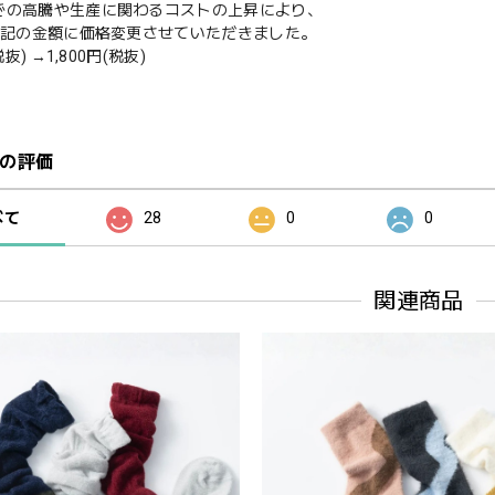
での高騰や生産に関わるコストの上昇により、
ら下記の金額に価格変更させていただきました。
税抜) →1,800円(税抜)
の評価
べて
28
0
0
関連商品