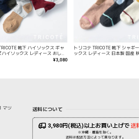
RICOTE 靴下 ハイソックス ギャ
トリコテ TRICOTE 靴下 シャ
ズハイソックス レディース おしゃ
ックス レディース 日本製 国産 
り 薄手 もこもこ ブランド 国産 日
れ 薄手 ブランド かわいい ギフ
¥3,080
いい ギフト プレゼント レッド ネ
ト ブラック 黒 アイボリー ブラウン
 23-25cm TR53SO040 Tr002
25cm TR53SO016 Tr003
1 マツ
送料について
3,980円(税込)以上お買い上げで
送
※沖縄・離島を除く。
送料は配送方法によって異なります。