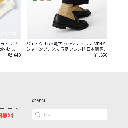
ギーラインソ
ジェイク Jake 靴下 ソックス メンズ MEN'S
秋冬 おしゃ
シャインソックス 春夏 ブランド 日本製 国
ト プレゼン
産 リネン 麻 おしゃれ シンプル ギフト プレ
¥2,640
¥1,650
 23-
ゼント ホワイト グレー ブラック 25-27cm
09-0021 09-0031 Fr088
SEARCH
料無料