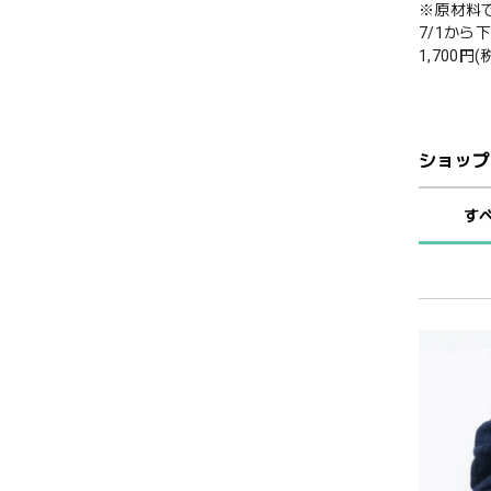
※原材料
7/1か
1,700円(
ショップ
す