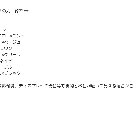
の丈：約23cm
カカオ
エロー×ミント
ー×ベージュ
ブラウン
ド×グリーン
×ネイビー
パープル
ル×ブラック
撮影環境、ディスプレイの発色等で実物とお色が違って見える場合が