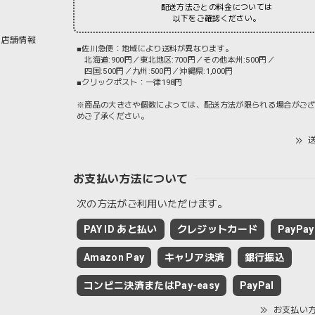
配送方法ごとの料金については
以下をご確認ください。
店舗情報
■佐川急便：地域により送料が異なります。
北海道:900円／東北地区:700円／その他本州:500円／
四国:500円／九州:500円／沖縄県:1,000円
■クリックポスト：一律198円
※商品の大きさや個数によっては、配送方法が限られる場合がご
めご了承ください。
送
お支払い方法について
次の方法がご利用いただけます。
PAY ID あと払い
クレジットカード
PayPay
Amazon Pay
キャリア決済
銀行振込
コンビニ決済またはPay-easy
PayPal
お支払い