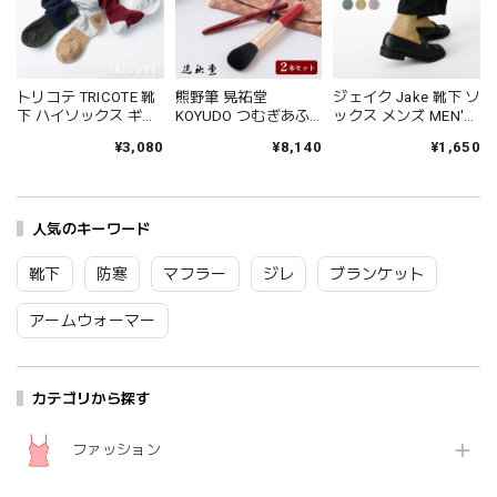
トリコテ TRICOTE 靴
熊野筆 晃祐堂
ジェイク Jake 靴下 ソ
下 ハイソックス ギャ
KOYUDO つむぎあふ 2
ックス メンズ MEN'S
ザールーズハイソッ
本セット チークブラ
シャインソックス 春
¥3,080
¥8,140
¥1,650
クス レディース おし
シ リップブラシ 畳縁
夏 ブランド 日本製 国
ゃれ ゆったり 薄手 も
ポーチ 日本製 山羊毛
産 リネン 麻 おしゃれ
こもこ ブランド 国産
化粧筆 セット メイク
シンプル ギフト プレ
日本製 かわいい ギフ
ブラシセット 桐箱 贈
ゼント ホワイト グレ
ト プレゼント レッド
人気のキーワード
り物 お祝い おしゃれ
ー ブラック 25-27cm
ネイビー グレー 23-
高級 結婚祝い 赤 レッ
09-0021 09-0031
25cm TR53SO040
ド TM-S-2 Zk184
Fr088
靴下
防寒
マフラー
ジレ
ブランケット
Tr002
アームウォーマー
カテゴリから探す
ファッション