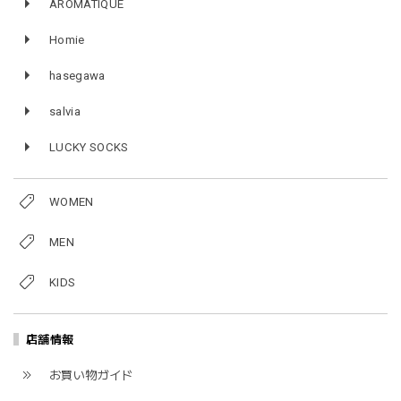
AROMATIQUE
Homie
hasegawa
salvia
LUCKY SOCKS
WOMEN
MEN
KIDS
店舗情報
お買い物ガイド