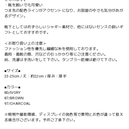
・靴を脱いでも可愛い
つま先の配色ラインがアクセントになり、お部屋の中でも気分があが
るデザイン。
靴下としてはめずらしいシャギー素材で、他にはないセンスの良いギ
フトとしておすすめです。
＜お取り扱い上の注意＞
ファッション性を優先し繊細な糸を使用しております。
着用・着脱の際、爪などの引っかかり等にご注意ください。
尚、洗濯は手洗いをして下さい。タンブラー乾燥は避けて下さい。
■サイズ■
23-25cm / 丈：約22cm / 厚み：厚手
■カラー■
80/IVORY
87/BROWN
97/CHARCOAL
※照明や撮影環境、ディスプレイの発色等で実物とお色が違って見え
る場合がございます。予めご了承下さい。