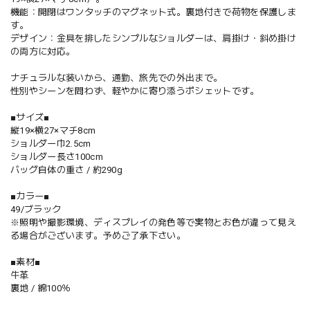
機能：開閉はワンタッチのマグネット式。裏地付きで荷物を保護しま
す。
デザイン：金具を排したシンプルなショルダーは、肩掛け・斜め掛け
の両方に対応。
ナチュラルな装いから、通勤、旅先での外出まで。
性別やシーンを問わず、軽やかに寄り添うポシェットです。
■サイズ■
縦19×横27×マチ8cm
ショルダー巾2.5cm
ショルダー長さ100cm
バッグ自体の重さ / 約290g
■カラー■
49/ブラック
※照明や撮影環境、ディスプレイの発色等で実物とお色が違って見え
る場合がございます。予めご了承下さい。
■素材■
牛革
裏地 / 綿100％