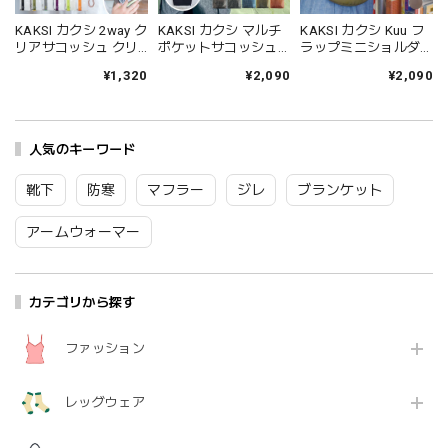
KAKSI カクシ 2way ク
KAKSI カクシ マルチ
KAKSI カクシ Kuu フ
リアサコッシュ クリ
ポケットサコッシュ
ラップミニショルダ
アバッグ クリアポー
クリアバッグ ショル
ーポーチ ショルダー
¥1,320
¥2,090
¥2,090
チ レディース メンズ
ダーバッグ レディー
バッグ レディース メ
透明 斜め掛け 軽い お
ス メンズ クリア 透明
ンズ 斜め掛け 肩掛け
しゃれ かわいい チケ
斜め掛け 肩掛け 軽い
クリアポケット サブ
ットホルダー ミニバ
軽量 おしゃれ かわい
バッグ おしゃれ かわ
ッグ プレゼント ギフ
人気のキーワード
い プレゼント ギフト
いい カジュアル ギフ
ト スニフ SN00178-
スニフ SN00215-219
ト スニフ SN00036-
183 Zk167
Zk168
39 00053 Zk169
靴下
防寒
マフラー
ジレ
ブランケット
アームウォーマー
カテゴリから探す
ファッション
レッグウェア