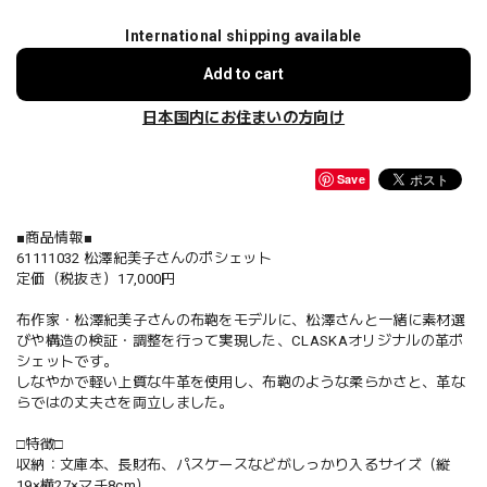
International shipping available
Add to cart
日本国内にお住まいの方向け
Save
■商品情報■
61111032 松澤紀美子さんのポシェット
定価（税抜き）17,000円
布作家・松澤紀美子さんの布鞄をモデルに、松澤さんと一緒に素材選
びや構造の検証・調整を行って実現した、CLASKAオリジナルの革ポ
シェットです。
しなやかで軽い上質な牛革を使用し、布鞄のような柔らかさと、革な
らではの丈夫さを両立しました。
□特徴□
収納：文庫本、長財布、パスケースなどがしっかり入るサイズ（縦
19×横27×マチ8cm）。