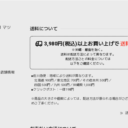
1 マツ
送料について
3,980円(税込)以上お買い上げで
送
※沖縄・離島を除く。
送料は配送方法によって異なります。
配送方法ごとの料金については
以下をご確認ください。
店舗情報
■佐川急便：地域により送料が異なります。
北海道:900円／東北地区:700円／その他本州:500円／
四国:500円／九州:500円／沖縄県:1,000円
■クリックポスト：一律198円
※商品の大きさや個数によっては、配送方法が限られる場合がご
めご了承ください。
送