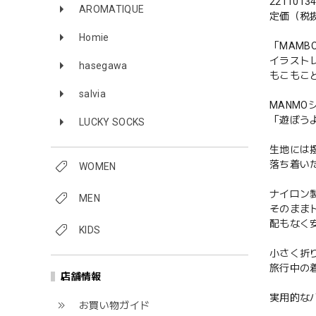
221101
AROMATIQUE
定価（税抜
Homie
「MAMB
イラスト
hasegawa
もこもこ
salvia
MANM
「遊ぼう
LUCKY SOCKS
生地には
落ち着い
WOMEN
ナイロン
MEN
そのまま
配もなく
KIDS
小さく折
旅行中の
店舗情報
実用的な
お買い物ガイド