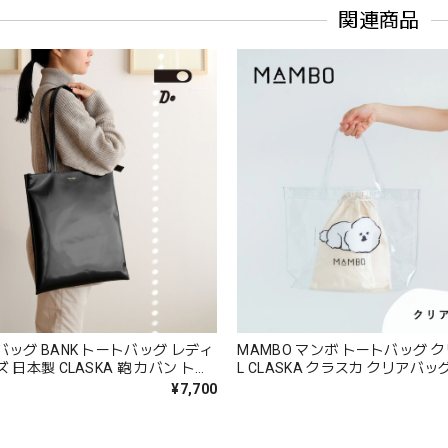
関連商品
バッグ BANK トートバッグ レディ
MAMBO マンボ トートバッグ 
 日本製 CLASKA 鞄 カバン トー
L CLASKA クラスカ クリアバッ
 ファスナー付き マチなし 大きめ
グ ビーチバッグ プールバッグ 防
¥7,700
かわいい 可愛い 合成皮革 シンプ
い 塩川いづみ ビションフリーゼ 
 プレゼント ギフト ブラック DO
ッズ おしゃれ 可愛い 海 プール 
 Cs003
レゼント ギフト DO 42110471 C