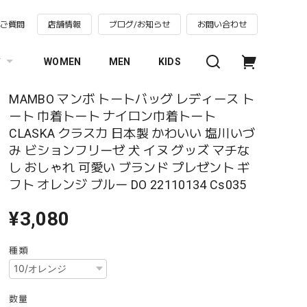
るご質問
店舗情報
ブログ/お知らせ
お問い合わせ
す
WOMEN
MEN
KIDS
MAMBO マンボ トートバッグ レディース ト
ート 巾着トート ナイロン巾着トート
CLASKA クラスカ 日本製 かわいい 塩川いづ
み ビションフリーゼ 犬 イヌ グッズ マチな
し おしゃれ 可愛い ブランド プレゼント ギ
フト オレンジ ブルー DO 22110134 Cs035
¥3,080
種類
数量