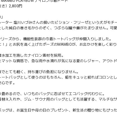
34 MAMBO PLAYBOW ナイロン巾着トート
き）2,800円
O」
レーター 塩川いづみさんの描いたビション・フリーゼという犬がモチ
とした純白の巻き毛からのぞく、つぶらな瞳や鼻がたまりません。可
Oシリーズから、機能性抜群の巾着トートバッグが仲間入りしました。
よ！」とお尻を高く上げたポーズのMAMBOが、お出かけを楽しく彩
撥水加工を施したナイロン素材を採用。
たマットな質感で、急な雨や水濡れが気になる夏のレジャー、アウト
製でとても軽く、持ち運びの負担になりません。
トートバッグとして使うのはもちろん、紐をキュッと絞ればコロンと
安心です。
り畳めるので、いつものバッグに忍ばせてエコバッグ代わりに。
着替え入れや、ジム・サウナ用のバッグとしても活躍する、マルチな
バッグは、お誕生日や母の日のプレゼント、新生活の贈り物にもぴっ