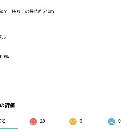
45cm 持ち手の長さ約64cm
ブルー
00％
の評価
べて
28
0
0