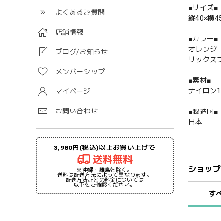
■サイズ■
よくあるご質問
縦40×横
店舗情報
■カラー■
オレンジ
ブログ/お知らせ
サックス
メンバーシップ
■素材■
ナイロン1
マイページ
お問い合わせ
■製造国■
日本
3,980円(税込)以上お買い上げで
送料無料
ショップ
※沖縄・離島を除く。
送料は配送方法によって異なります。
配送方法ごとの料金については
以下をご確認ください。
す