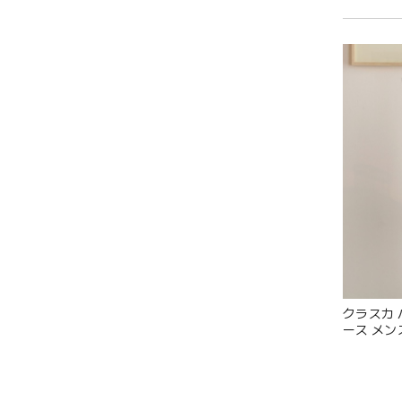
クラスカ 
ース メンズ
ト 肩掛け
おしゃれ 
ル シック
32110200