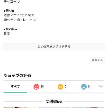
チャコール
■素材■
本体／ナイロン100％
持ち手／綿・レーヨン
■製造国■
日本
この商品をアプリで見る
通報する
ショップの評価
すべて
28
0
0
関連商品