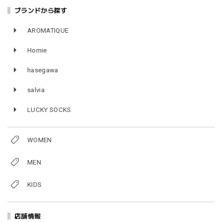
ブランドから探す
AROMATIQUE
Homie
hasegawa
salvia
LUCKY SOCKS
WOMEN
MEN
KIDS
店舗情報