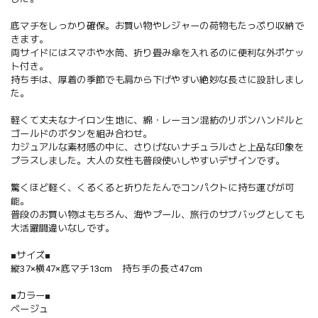
底マチをしっかり確保。お買い物やレジャーの荷物もたっぷり収納で
きます。
両サイドにはスマホや水筒、折り畳み傘を入れるのに便利な外ポケッ
ト付き。
持ち手は、厚着の季節でも肩から下げやすい絶妙な長さに設計しまし
た。
軽くて丈夫なナイロン生地に、綿・レーヨン混紡のリボンハンドルと
ゴールドのボタンを組み合わせ。
カジュアルな素材感の中に、さりげないナチュラルさと上品な印象を
プラスしました。大人の女性も普段使いしやすいデザインです。
驚くほど軽く、くるくると折りたたんでコンパクトに持ち運びが可
能。
普段のお買い物はもちろん、海やプール、旅行のサブバッグとしても
大活躍間違いなしです。
■サイズ■
縦37×横47×底マチ13cm 持ち手の長さ47cm
■カラー■
ベージュ