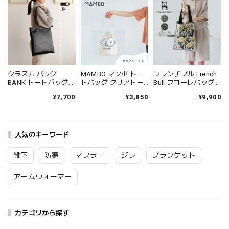
クラスカ バッグ
MAMBO マンボ トー
フレンチブル French
BANK トートバッグ
トバッグ クリアトー
Bull フローレバッグ
レディース メンズ 日
ト L CLASKA クラス
バッグ ニットバッグ
¥7,700
¥3,850
¥9,900
本製 CLASKA 鞄 カバ
カ クリアバッグ 透明
ショルダー 大きめ フ
ン トート 肩掛け ファ
バッグ ビーチバッグ
ラワー レディース マ
スナー付き マチなし
プールバッグ 防水 か
チなし ブランド 日本
大きめ おしゃれ かわ
わいい 塩川いづみ ビ
製 国産 綿100 トート
いい 可愛い 合成皮革
人気のキーワード
ションフリーゼ 犬 イ
バッグ おしゃれ かわ
シンプル シック プレ
ヌ グッズ おしゃれ 可
いい 花柄 プレゼント
ゼント ギフト ブラッ
愛い 海 プール ブラン
ギフト 33-26103
靴下
防寒
マフラー
ジレ
ブランケット
ク DO 32110200
ド プレゼント ギフト
Fr109
Cs003
DO 42110471 Cs066
アームウォーマー
カテゴリから探す