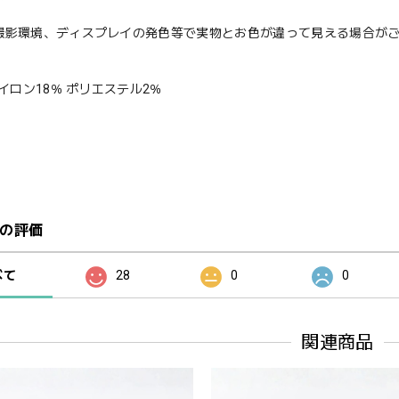
撮影環境、ディスプレイの発色等で実物とお色が違って見える場合が
ナイロン18％ ポリエステル2％
の評価
べて
28
0
0
関連商品