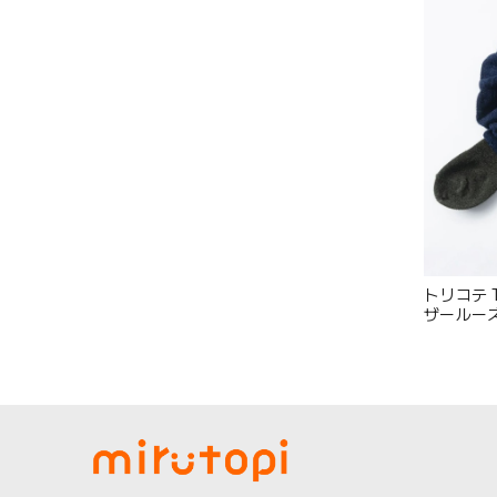
トリコテ T
ザールー
れ ゆった
本製 かわ
イビー グレー