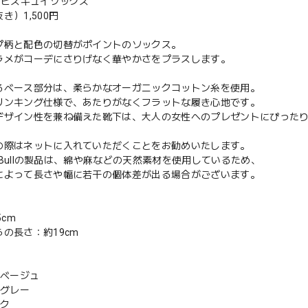
61 ビスキュイソックス
き）1,500円
プ柄と配色の切替がポイントのソックス。
ラメがコーデにさりげなく華やかさをプラスします。
るベース部分は、柔らかなオーガニックコットン糸を使用。
リンキング仕様で、あたりがなくフラットな履き心地です。
デザイン性を兼ね備えた靴下は、大人の女性へのプレゼントにぴった
の際はネットに入れていただくことをお勧めいたします。
ch Bullの製品は、綿や麻などの天然素材を使用しているため、
によって長さや幅に若干の個体差が出る場合がございます。
5cm
の長さ：約19cm
トベージュ
ーグレー
ック