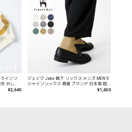
ギーラインソ
ジェイク Jake 靴下 ソックス メンズ MEN'S
秋冬 おしゃ
シャインソックス 春夏 ブランド 日本製 国
ト プレゼン
産 リネン 麻 おしゃれ シンプル ギフト プレ
¥2,640
¥1,650
 23-
ゼント ホワイト グレー ブラック 25-27cm
09-0021 09-0031 Fr088