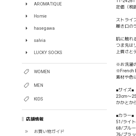
11-242
AROMATIQUE
定価（税抜
Homie
ストライ
履き口の
hasegawa
肌に触れ
salvia
つま先は
上質さと
LUCKY SOCKS
※お洗濯
※Fren
WOMEN
素材や色
MEN
■サイズ■
23cm〜2
KIDS
かかとから
■カラー■
店舗情報
51/ライ
68/ブル
お買い物ガイド
76/ブラ