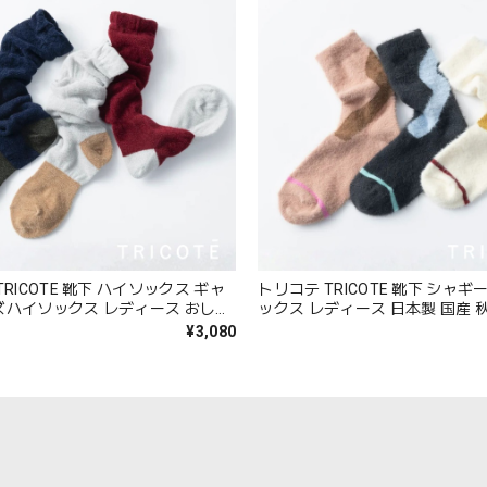
RICOTE 靴下 ハイソックス ギャ
トリコテ TRICOTE 靴下 シャ
ズハイソックス レディース おしゃ
ックス レディース 日本製 国産 
り 薄手 もこもこ ブランド 国産 日
れ 薄手 ブランド かわいい ギフ
¥3,080
いい ギフト プレゼント レッド ネ
ト ブラック 黒 アイボリー ブラウン
 23-25cm TR53SO040 Tr002
25cm TR53SO016 Tr003