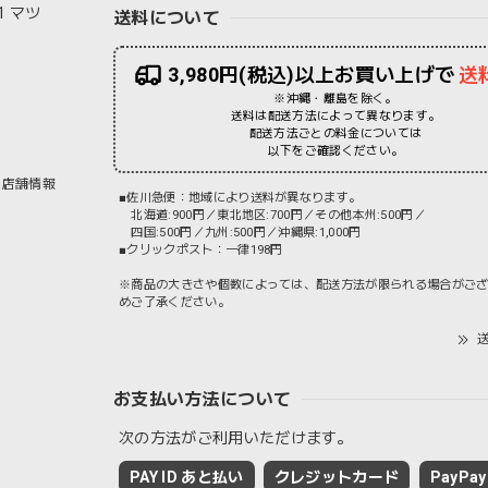
1 マツ
送料について
3,980円(税込)以上お買い上げで
送
※沖縄・離島を除く。
送料は配送方法によって異なります。
配送方法ごとの料金については
以下をご確認ください。
店舗情報
■佐川急便：地域により送料が異なります。
北海道:900円／東北地区:700円／その他本州:500円／
四国:500円／九州:500円／沖縄県:1,000円
■クリックポスト：一律198円
※商品の大きさや個数によっては、配送方法が限られる場合がご
めご了承ください。
送
お支払い方法について
次の方法がご利用いただけます。
PAY ID あと払い
クレジットカード
PayPay