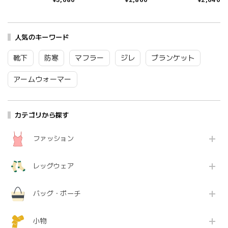
しゃれ レディース 黒
グ丈 接触冷感 アーム
バー uv カット ロング
白 日本製 国産 綿 レ
カバー 刺繍 冷感 かわ
夏 可愛い ゆったり レ
ーヨン 紫外線対策 冷
いい レディース 日本
ディース 綿100％ コ
房対策 フィット 快適
製 国産 ひんやり 腕カ
ットン 日本製 国産 バ
約50cm 37-01211
人気のキーワード
バー おしゃれ 紫外線
イカラー パープル ブ
Fr093
対策 花柄 締め付けな
ルー グレー ピンク イ
い 約54cm 57120030
エロー LS-2519 Ls031
靴下
防寒
マフラー
ジレ
ブランケット
Mb026
アームウォーマー
カテゴリから探す
ファッション
レッグウェア
バッグ・ポーチ
小物