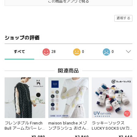
この商品をアプリで見る
通報する
ショップの評価
すべて
28
0
0
関連商品
フレンチブル French
maison blanche メゾ
ラッキーソックス
Bull アームカバー レ
ンブランシュ おさん
LUCKY SOCKS UVカ
ースアームカバー お
ぽアームカバー ロン
ットクール アームカ
¥3,080
¥2,860
¥2,640