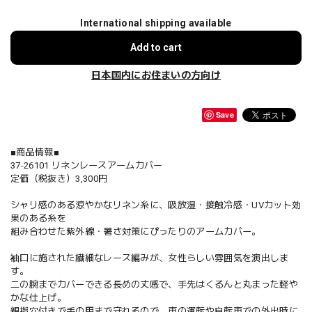
International shipping available
Add to cart
日本国内にお住まいの方向け
Save
■商品情報■
37-26101 リネンレースアームカバー
定価（税抜き）3,300円
シャリ感のある涼やかなリネン糸に、吸放湿・接触冷感・UVカット効
果のある糸を
組み合わせた紫外線・暑さ対策にぴったりのアームカバー。
袖口に施された繊細なレース編みが、女性らしい雰囲気を演出しま
す。
二の腕までカバーできる長めの丈感で、手先はくるんと丸まった軽や
かな仕上げ。
親指穴付きで手の甲まで守れるので、車の運転や自転車での外出時に