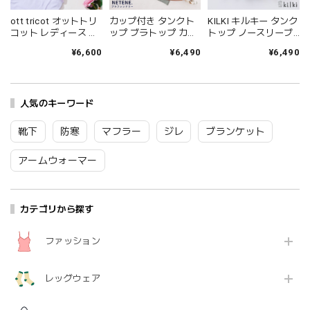
ott tricot オットトリ
カップ付き タンクト
KILKI キルキー タンク
コット レディース キ
ップ ブラトップ カッ
トップ ノースリーブ
ャミソール オットト
プ付きタンクトップ
綿100 レディース vネ
¥6,600
¥6,490
¥6,490
リコットマーガレッ
カップ付きインナー
ック おしゃれ 半袖 夏
トレース ドイツ製高
ノンワイヤー ニット
アザミ 綿 コットン
級レース 綿 コットン
コットン ショート丈
100% 通気性 花柄 植
ギフト プレゼント パ
NETENE ナチュラル
物 柄物 イラスト レト
ープル グリーン ブラ
人気のキーワード
オリーブ アンバー デ
ロ かわいい ギフト プ
ック ホワイト グレー
ィープシー M L LL
レゼント ベージュ グ
ベージュ Ot001
NTN2020-03 Sw001
リーン 6S-B35 Kl040
靴下
防寒
マフラー
ジレ
ブランケット
アームウォーマー
カテゴリから探す
ファッション
レッグウェア