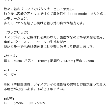
数々の著名ブランドでパタンナーとして活躍し、
独立後は宮崎のアトリエで仕立て屋を営む「coco made」さんとのコ
ラボレーション。
多くのファンを魅了し続ける着心地の良さが魅力です。
【ファブリック】
「スシボイル」と呼ばれる柔らかく、表面がなめらかな素材を使用。
裏地はポリエステルコットンの生地を採用し、
淡いカラーでも透け感を気にせず楽しめるよう配慮しました。
■サイズ■
着丈：60cm | バスト：128cm | 裾周り：147cm | 天巾：26cm
■カラー■
ベージュ
※照明や撮影環境、ディスプレイの発色等で実物とお色が違って見え
る場合がございます。予めご了承下さい。
■素材■
レーヨン60%、コットン40%