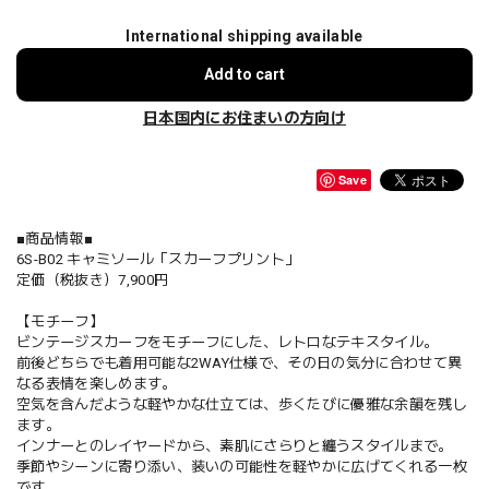
International shipping available
Add to cart
日本国内にお住まいの方向け
Save
■商品情報■
6S-B02 キャミソール「スカーフプリント」
定価（税抜き）7,900円
【モチーフ】
ビンテージスカーフをモチーフにした、レトロなテキスタイル。
前後どちらでも着用可能な2WAY仕様で、その日の気分に合わせて異
なる表情を楽しめます。
空気を含んだような軽やかな仕立ては、歩くたびに優雅な余韻を残し
ます。
インナーとのレイヤードから、素肌にさらりと纏うスタイルまで。
季節やシーンに寄り添い、装いの可能性を軽やかに広げてくれる一枚
です。