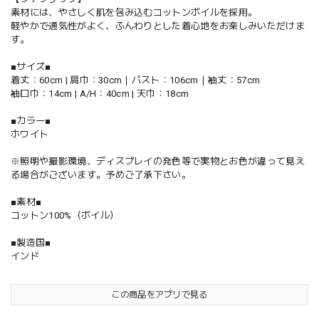
素材には、やさしく肌を包み込むコットンボイルを採用。
軽やかで通気性がよく、ふんわりとした着心地をお楽しみいただけま
す。
■サイズ■
着丈：60cm | 肩巾：30cm｜バスト：106cm｜袖丈：57cm
袖口巾：14cm | A/H：40cm | 天巾：18cm
■カラー■
ホワイト
※照明や撮影環境、ディスプレイの発色等で実物とお色が違って見え
る場合がございます。予めご了承下さい。
■素材■
コットン100%（ボイル）
■製造国■
インド
この商品をアプリで見る