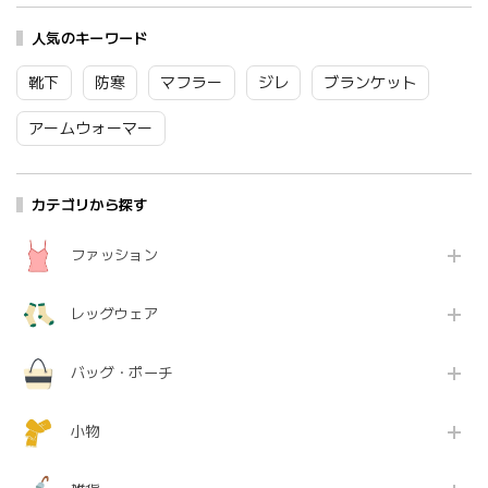
気性 coco made クリ
気性 カラフル ドット
100% 通気性 カラフル
ームソーダ 柄物 イラ
柄 柄物 手描き シック
花柄 手描き レトロ か
スト レトロ かわいい
人気のキーワード
レトロ かわいい ギフ
わいい ギフト プレゼ
ネイビー ホワイト
ト プレゼント ブラッ
ント ブルー ピンク
6S-B34 Kl037
ク レッド 6M-B32
6M-B31 Kl046
靴下
防寒
マフラー
ジレ
ブランケット
Kl043
アームウォーマー
カテゴリから探す
ファッション
レッグウェア
バッグ・ポーチ
小物