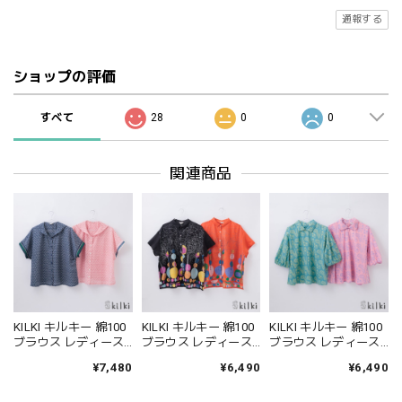
通報する
ショップの評価
すべて
28
0
0
関連商品
KILKI キルキー 綿100
KILKI キルキー 綿100
KILKI キルキー 綿100
ブラウス レディース
ブラウス レディース
ブラウス レディース
襟付き おしゃれ 半袖
襟付き おしゃれ 半袖
襟付き 丸襟 おしゃれ
¥7,480
¥6,490
¥6,490
夏 ソーダ 体型カバー
夏 ギター 体型カバー
半袖 夏 シューズ 体型
綿 コットン 100% 通
綿 コットン 100% 通
カバー 綿 コットン