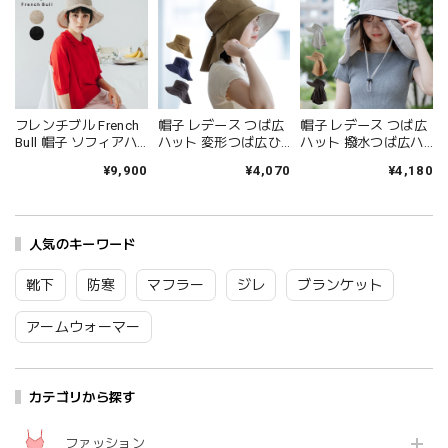
フレンチブル French
帽子 レデース つば広
帽子 レデース つば広
Bull 帽子 ソフィアハ
ハット 変形つば広ひ
ハット 撥水つば広ハ
ット 麦わら帽子 ニッ
んやりハット Linea リ
ット Veilna ヴェール
¥9,900
¥4,070
¥4,180
トハット サマーハッ
ネア 綿 麻 UV対策
ナ UV対策 3WAY
ト レディース 春 夏
UPF50＋ 紫外線対策
UPF50＋ 紫外線対策
リネン混 透け感 鹿の
熱中症対策 メッシュ
熱中症対策 撥水加工
子編み フリーサイズ
ポケット付き ビスク
メッシュポケット付
ワイヤー入り ブラン
人気のキーワード
BISQUE ブランド おし
き あご紐 ビスク
ド 日本製 国産 おしゃ
ゃれ かわいい
BISQUE ブランド おし
れ かわいい 36-26101
7214LIA001/2/3/4
ゃれ 7214VEL001/2/3
靴下
防寒
マフラー
ジレ
ブランケット
Fr111
Bq097
Bq099
アームウォーマー
カテゴリから探す
ファッション