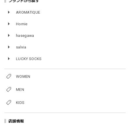
ブランドから探す
AROMATIQUE
Homie
hasegawa
salvia
LUCKY SOCKS
WOMEN
MEN
KIDS
店舗情報