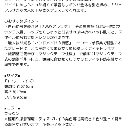
サイドにあしらわれた細くて華奢なリボンが全体を引き締め、カジュ
アルすぎず大人の上品さをプラスしてくれます。
〇おすすめポイント
・自由に形を変える「2WAYアレンジ」… そのまま被れば個性的なマ
ウンテン風、トップをくしゅっと凹ませれば中折れハット風にと、ス
タイルに合わせたアレンジが可能です。
・職人技が光る「ハンドメイドの質感」… 一つ一つ手作業で縫製され
たブレードは、とても軽くて柔らかく頭に優しくフィットします。
・微調整も簡単な「マジックテープ仕様」… 内側にはマジックテープ
式の調整ベルト付き。頭囲に合わせてしっかりとフィット感を細かく
調整できます。
■サイズ■
Ｆ(フリーサイズ)
頭周り 約57.5cm
高さ 約17cm
ツバ 約9.5cm
■カラー■
ブラウン
※照明や撮影環境、ディスプレイの発色等で実物とお色が違って見え
る場合がございます。予めご了承下さい。