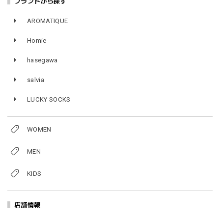
ブランドから探す
AROMATIQUE
Homie
hasegawa
salvia
LUCKY SOCKS
WOMEN
MEN
KIDS
店舗情報