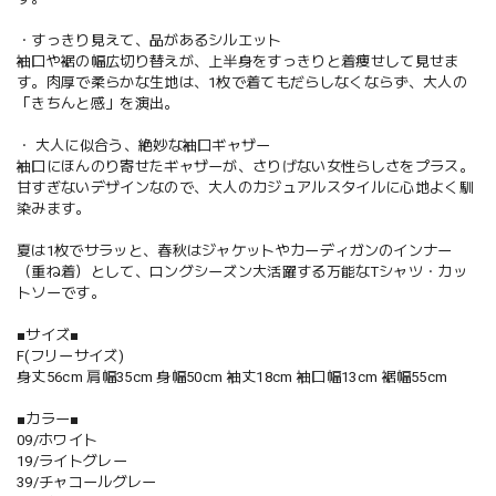
・すっきり見えて、品があるシルエット
袖口や裾の幅広切り替えが、上半身をすっきりと着痩せして見せま
す。肉厚で柔らかな生地は、1枚で着てもだらしなくならず、大人の
「きちんと感」を演出。
・ 大人に似合う、絶妙な袖口ギャザー
袖口にほんのり寄せたギャザーが、さりげない女性らしさをプラス。
甘すぎないデザインなので、大人のカジュアルスタイルに心地よく馴
染みます。
夏は1枚でサラッと、春秋はジャケットやカーディガンのインナー
（重ね着）として、ロングシーズン大活躍する万能なTシャツ・カッ
トソーです。
■サイズ■
F(フリーサイズ)
身丈56cm 肩幅35cm 身幅50cm 袖丈18cm 袖口幅13cm 裾幅55cm
■カラー■
09/ホワイト
19/ライトグレー
39/チャコールグレー