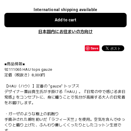
International shipping available
Add to cart
日本国内にお住まいの方向け
Save
■商品情報■
92111065 HAU tops gauze
定価（税抜き）8,000円
【HAU（ハウ）】定番の "gauze" トップス
デザイナー藁谷真生氏が手掛ける「HAU」。『日常の中で感じる非日
常感』をコンセプトに、身に纏うことで気分が高揚する大人の日常着
をお届けします。
・ガーゼのような極上の肌触り
手摘みされた綿を紡いだ「ラフィー天竺」を使用。空気を含んでゆっ
くりと織り上げた、ふんわり優しくくったりとしたコットン生地で
す。