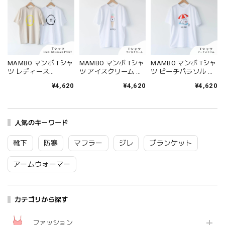
MAMBO マンボ Tシャ
MAMBO マンボ Tシャ
MAMBO マンボ Tシャ
ツ レディース
ツ アイスクリーム レ
ツ ビーチパラソル レ
CLASKA クラスカ 半
ディース CLASKA ク
ディース CLASKA ク
¥4,620
¥4,620
¥4,620
袖 かわいい 塩川いづ
ラスカ 半袖 かわいい
ラスカ 半袖 かわいい
み ビションフリーゼ
塩川いづみ ビション
塩川いづみ ビション
犬 イヌ グッズ おしゃ
フリーゼ 犬 イヌ グッ
フリーゼ 犬 イヌ グッ
れ 可愛い 綿100％ シ
ズ おしゃれ 可愛い 綿
ズ おしゃれ 可愛い 綿
ンプル プレゼント ギ
人気のキーワード
100％ シンプル プレ
100％ シンプル プレ
フト ホワイト アイボ
ゼント ギフト ホワイ
ゼント ギフト ホワイ
リー イエロー
ト CLASKA Original
ト CLASKA Original
靴下
防寒
マフラー
ジレ
ブランケット
CLASKA Original
62110252 Cs078
62110253 Cs079
62110257 62110258
アームウォーマー
Cs073
カテゴリから探す
ファッション