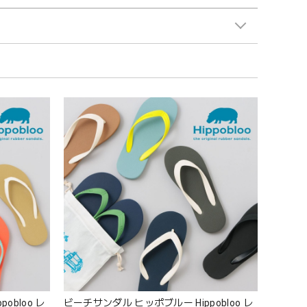
obloo レ
ビーチサンダル ヒッポブルー Hippobloo レ