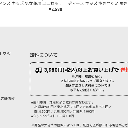
メンズ キッズ 男女兼用 ユニセッ
ディース キッズ 歩きやすい 履き
やすい 履きやすい 痛くない サン
くない サンダル ビーサン おしゃ
¥2,530
ン おしゃれ 可愛い 22~25.5cm
22~25.5cm カラフル マルチカ
フル マルチカラー 天然ゴム 人気
ム 人気 海 プール 夏 アウトドア S
 アウトドア Original Hi003
1 マツ
送料について
3,980円(税込)以上お買い上げで
送
※沖縄・離島を除く。
送料は配送方法によって異なります。
配送方法ごとの料金については
以下をご確認ください。
店舗情報
■佐川急便：地域により送料が異なります。
北海道:900円／東北地区:700円／その他本州:500円／
四国:500円／九州:500円／沖縄県:1,000円
■クリックポスト：一律198円
※商品の大きさや個数によっては、配送方法が限られる場合がご