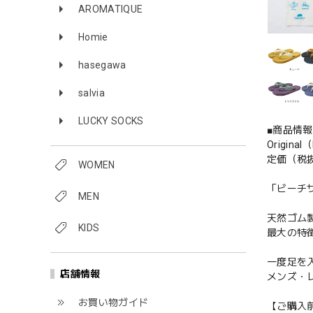
AROMATIQUE
Homie
hasegawa
salvia
LUCKY SOCKS
■商品情報
Origina
定価（税抜
WOMEN
「ビーチ
MEN
天然ゴム製
KIDS
最大の特
一度足を
店舗情報
メンズ・
お買い物ガイド
【ご購入