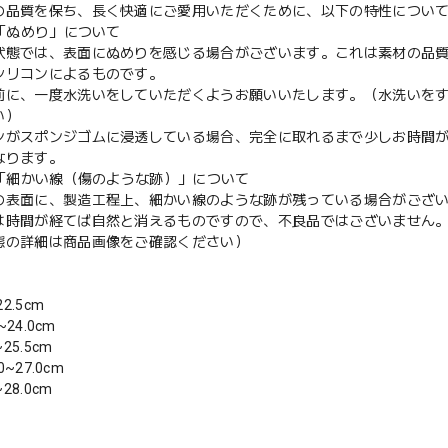
の品質を保ち、長く快適にご愛用いただくために、以下の特性につい
の「ぬめり」について
状態では、表面にぬめりを感じる場合がございます。これは素材の品
シリコンによるものです。
前に、一度水洗いをしていただくようお願いいたします。（水洗いを
い）
ンがスポンジゴムに浸透している場合、完全に取れるまで少しお時間
なります。
の「細かい線（傷のような跡）」について
の表面に、製造工程上、細かい線のような跡が残っている場合がござ
は時間が経てば自然と消えるものですので、不良品ではございません
態の詳細は商品画像をご確認ください）
22.5cm
~24.0cm
~25.5cm
0~27.0cm
~28.0cm