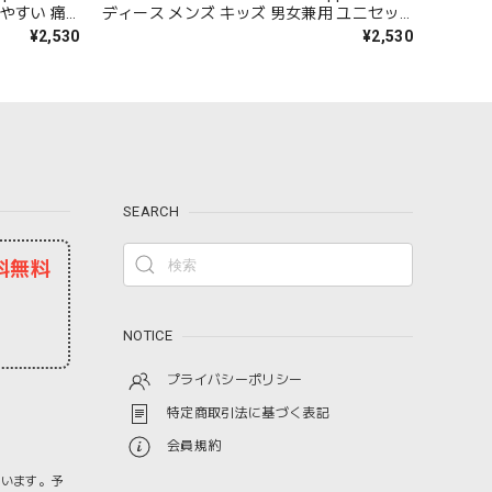
やすい 痛
ディース メンズ キッズ 男女兼用 ユニセッ
れ 可愛い
クス 歩きやすい 履きやすい 痛くない サン
¥2,530
¥2,530
ラー 天然ゴ
ダル ビーサン おしゃれ 可愛い 22~29.5cm
lim Hi004
ペア カラフル マルチカラー 天然ゴム 人気
海 プール 夏 アウトドア Original Hi002
SEARCH
料無料
NOTICE
プライバシーポリシー
特定商取引法に基づく表記
会員規約
ざいます。予