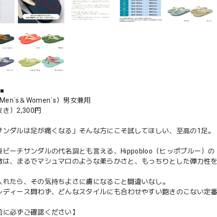
■
l（Men´s＆Women´s）男女兼用
き）2,300円
サンダルは足が痛くなる」そんな方にこそ試してほしい、至高の1足。
ビーチサンダルの代名詞とも言える、Hippobloo（ヒッポブルー）
徴は、まるでマシュマロのような柔らかさと、もっちりとした弾力性
入れたら、その気持ちよさに虜になること間違いなし。
レディース問わず、どんなスタイルにも合わせやすい飽きのこない定
前に必ずご確認ください】