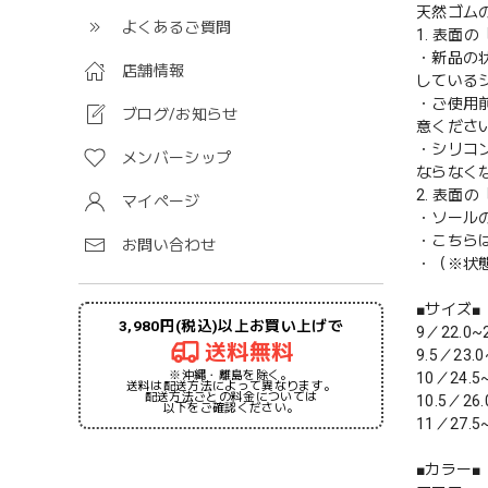
天然ゴム
よくあるご質問
1. 表面
・新品の
店舗情報
している
・ご使用
ブログ/お知らせ
意くださ
・シリコ
メンバーシップ
ならなく
2. 表面
マイページ
・ソール
・こちら
お問い合わせ
・（※状
■サイズ■
3,980円(税込)以上お買い上げで
9／22.0~
送料無料
9.5／23.0
※沖縄・離島を除く。
10／24.5
送料は配送方法によって異なります。
配送方法ごとの料金については
10.5／26.
以下をご確認ください。
11／27.5
■カラー■