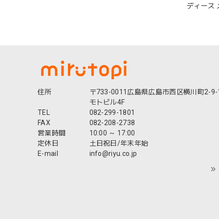
ディース 
クス 歩き
ダル ビーサ
ペア カラ
海 プール 夏
住所
〒733-0011広島県広島市西区横川町2-9-
モトビル4F
TEL
082-299-1801
FAX
082-208-2738
営業時間
10:00 ～ 17:00
定休日
土日祝日/年末年始
E-mail
info@riyu.co.jp