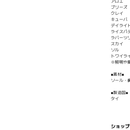
アロエ
ブリーズ
クレイ
キューバ
デイライ
ライスパ
ラバーツ
スカイ
ソル
トワイラ
※照明や
■素材■
ソール・
■製造国■
タイ
ショップ