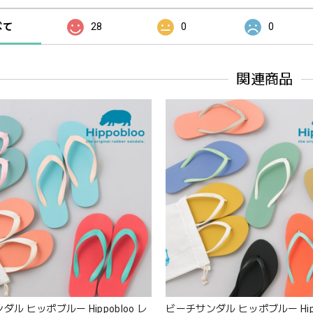
べて
28
0
0
関連商品
ル ヒッポブルー Hippobloo レ
ビーチサンダル ヒッポブルー Hipp