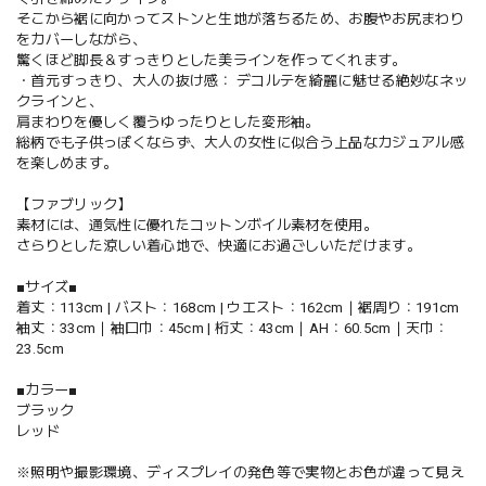
そこから裾に向かってストンと生地が落ちるため、お腹やお尻まわり
をカバーしながら、
驚くほど脚長＆すっきりとした美ラインを作ってくれます。
・首元すっきり、大人の抜け感： デコルテを綺麗に魅せる絶妙なネッ
クラインと、
肩まわりを優しく覆うゆったりとした変形袖。
総柄でも子供っぽくならず、大人の女性に似合う上品なカジュアル感
を楽しめます。
【ファブリック】
素材には、通気性に優れたコットンボイル素材を使用。
さらりとした涼しい着心地で、快適にお過ごしいただけます。
■サイズ■
着丈：113cm | バスト：168cm | ウエスト：162cm｜裾周り：191cm
袖丈：33cm｜袖口巾：45cm | 桁丈：43cm｜AH：60.5cm｜天巾：
23.5cm
■カラー■
ブラック
レッド
※照明や撮影環境、ディスプレイの発色等で実物とお色が違って見え