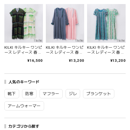
KILKI キルキー ワンピ
KILKI キルキー ワンピ
KILKI キルキー ワンピ
ース レディース 春 夏
ース レディース 春 夏
ース レディース 春 夏
半袖 ロング ビーンス
長袖 ロング ソーダ ク
半袖 ロング アザミ 花
¥16,500
¥13,200
¥13,200
プラウト テキスタイ
リームソーダ 柄 イラ
柄 イラスト フリル 綿
ル 柄 イラスト 手描き
スト 手描き 綿100 コ
100 コットン100%
綿100 コットン100%
ットン100% ゆったり
coco made ゆったり
ゆったり かわいい お
かわいい カジュアル
かわいい カジュアル
しゃれ グリーン ホワ
人気のキーワード
レトロ おしゃれ グリ
きれいめ おしゃれ グ
イト ブラック 6B-D32
ーン ホワイト ブラッ
リーン ベージュ S-
Kl032
ク 6S-D34 Kl039
D35 Kl042
靴下
防寒
マフラー
ジレ
ブランケット
アームウォーマー
カテゴリから探す