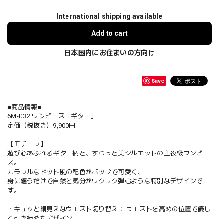
International shipping available
Add to cart
日本国内にお住まいの方向け
Save
■商品情報■
6M-D32 ワンピース「ギター」
定価（税抜き）9,900円
【モチーフ】
遊び心あふれるギター柄と、すらっと美シルエットの主役級ワンピー
ス。
カラフルなドット風の配色がポップで可愛く、
身に纏うだけで自然と気分がワクワク弾むような特別なデザインで
す。
・キュッと細見えなウエスト切り替え： ウエストを高めの位置で優し
く引き締めたデザイン。