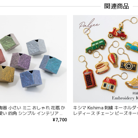
関連商品
陶器 小さい ミニ おしゃれ 花瓶 か
キシマ Kishima 刺繍 キーホル
愛い 四角 シンプル インテリア 日
レディース チェーン ビーズキー
 麟 Lin 角一輪挿し Lin2094
ンドメイド インド製 プレゼント 
¥7,700
ルジー レッド グリーン ブルー 
ラック KNN886 Km003