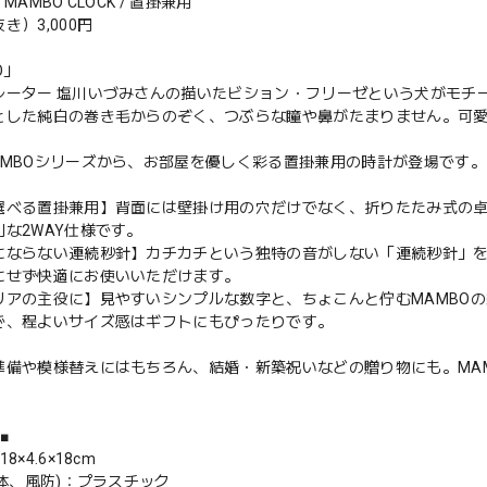
6 MAMBO CLOCK / 置掛兼用
き）3,000円
O」
レーター 塩川いづみさんの描いたビション・フリーゼという犬がモチ
とした純白の巻き毛からのぞく、つぶらな瞳や鼻がたまりません。可
AMBOシリーズから、お部屋を優しく彩る置掛兼用の時計が登場です。
選べる置掛兼用】背面には壁掛け用の穴だけでなく、折りたたみ式の
な2WAY仕様です。
にならない連続秒針】カチカチという独特の音がしない「連続秒針」
にせず快適にお使いいただけます。
リアの主役に】見やすいシンプルな数字と、ちょこんと佇むMAMBO
で、程よいサイズ感はギフトにもぴったりです。
準備や模様替えにはもちろん、結婚・新築祝いなどの贈り物にも。MA
■
8×4.6×18cm
本体、風防)：プラスチック