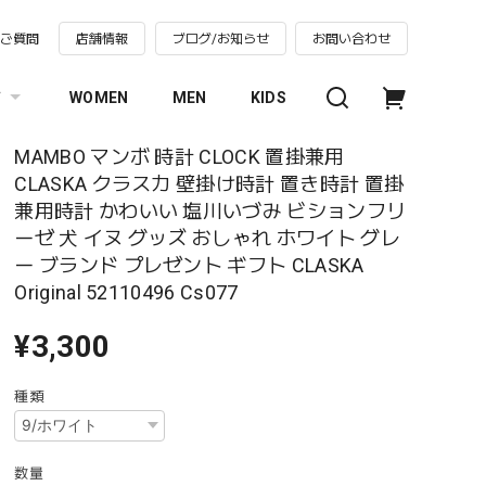
るご質問
店舗情報
ブログ/お知らせ
お問い合わせ
す
WOMEN
MEN
KIDS
MAMBO マンボ 時計 CLOCK 置掛兼用
CLASKA クラスカ 壁掛け時計 置き時計 置掛
兼用時計 かわいい 塩川いづみ ビションフリ
ーゼ 犬 イヌ グッズ おしゃれ ホワイト グレ
ー ブランド プレゼント ギフト CLASKA
Original 52110496 Cs077
¥3,300
種類
数量