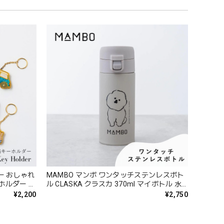
ダー おしゃれ
MAMBO マンボ ワンタッチステンレスボト
ホルダー ハ
ル CLASKA クラスカ 370ml マイボトル 水
ギフト パ
筒 軽量 保温 保冷 広口 かわいい 塩川いづみ
¥2,200
¥2,750
ホワイト ブ
ビションフリーゼ 犬 イヌ おしゃれ 可愛い
プレゼント ギフト グレー CLASKA Original
62110016 Cs074