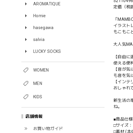
5211049
AROMATIQUE
定価（税抜
Homie
「MAMB
イラスト
hasegawa
もこもこ
salvia
大人気M
LUCKY SOCKS
【自由に
使える便利
【音が気
WOMEN
も音を気
【インテ
MEN
おしゃれ
KIDS
新生活の
ね。
店舗情報
■商品仕様
□サイズ：1
お買い物ガイド
□素材 (