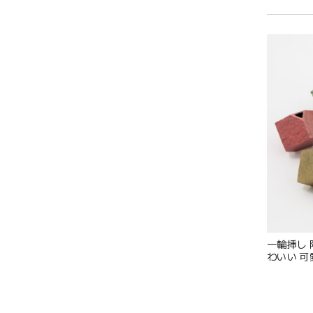
一輪挿し 
わいい 可
本製 金照堂
Zk141