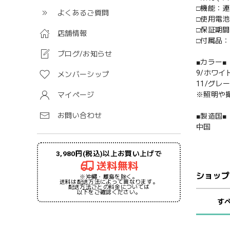
□機能：連
よくあるご質問
□使用電池
□保証期間
店舗情報
□付属品
ブログ/お知らせ
■カラー■
9/ホワイ
メンバーシップ
11/グレ
※照明や
マイページ
お問い合わせ
■製造国■
中国
3,980円(税込)以上お買い上げで
送料無料
ショップ
※沖縄・離島を除く。
送料は配送方法によって異なります。
配送方法ごとの料金については
以下をご確認ください。
す