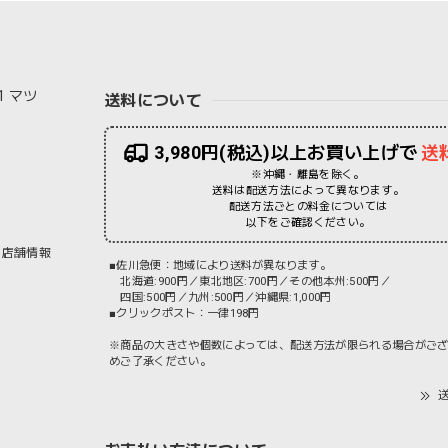
1 マツ
送料について
3,980円(税込)以上お買い上げで
送
※沖縄・離島を除く。
送料は配送方法によって異なります。
配送方法ごとの料金については
以下をご確認ください。
店舗情報
■佐川急便：地域により送料が異なります。
北海道:900円／東北地区:700円／その他本州:500円／
四国:500円／九州:500円／沖縄県:1,000円
■クリックポスト：一律198円
※商品の大きさや個数によっては、配送方法が限られる場合がご
めご了承ください。
送