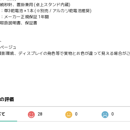
続秒針、置掛兼用 (卓上スタンド内蔵)
：単3乾電池 × 1本 (※別売 / アルカリ乾電池推奨)
：メーカー正規保証 1年間
：取扱説明書、保証書
ト
ーベージュ
撮影環境、ディスプレイの発色等で実物とお色が違って見える場合が
の評価
べて
28
0
0