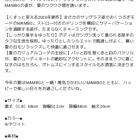
MAMBOの姿が、夏のワクワク感を誘います。
【くすっと笑える2026年新作】まさかのサングラス姿でおくつろぎモ
ードのMAMBO。ストロー付きのドリンクを横目にサマーバケーショ
ンを満喫する姿が、たまらなくチャーミングです。
【しっかり厚手＆ゆったり】ボディはガシガシ洗って着られる厚手の
タフな生地を採用。ゆったりとしたシルエットで風通しがよく、暑い
夏の日もリラックスして快適に過ごせます。
【夏のカジュアルコーデの主役に】パッと目を惹く赤と白のパラソル
が、夏のコーディネートの絶妙なアクセントに。そのままラフに着こ
なすのはもちろん、ボトムスにインするスタイルもお洒落に決まりま
す。
今年の夏はMAMBOと一緒！陽気でかわいいMAMBOとともに、ハッ
ピーで楽しい日々をお過ごしくださいね。
■サイズ■
着丈（C.B）68cm 胸幅52.2cm 肩幅48cm 袖丈20cm
■カラー■
9/ホワイト
■素材■