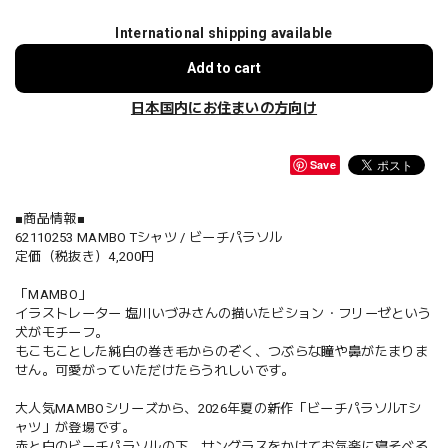
International shipping available
Add to cart
日本国内にお住まいの方向け
Save
■商品情報■
62110253 MAMBO Tシャツ / ビーチパラソル
定価（税抜き）4,200円
「MAMBO」
イラストレーター 塩川いづみさんの描いたビション・フリーゼという
犬がモチーフ。
もこもことした純白の巻き毛からのぞく、つぶらな瞳や鼻がたまりま
せん。可愛がっていただけたらうれしいです。
大人気MAMBOシリーズから、2026年夏の新作「ビーチパラソルTシ
ャツ」が登場です。
赤と白のビーチパラソルの下、サングラスをかけてお気楽に寝そべる