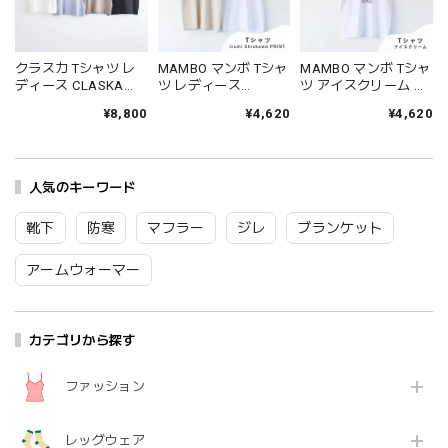
クラスカ Tシャツ レ
MAMBO マンボ Tシャ
MAMBO マンボ Tシャ
ディース CLASKA
ツ レディース
ツ アイスクリーム レ
HAU tops gauze 綿
CLASKA クラスカ 半
ディース CLASKA ク
¥8,800
¥4,620
¥4,620
100％ コットン 日本
袖 かわいい 塩川いづ
ラスカ 半袖 かわいい
製 半袖 丸首 おしゃれ
み ビションフリーゼ
塩川いづみ ビション
かわいい 可愛い カジ
犬 イヌ グッズ おしゃ
フリーゼ 犬 イヌ グッ
ュアル 無地 シンプル
れ 可愛い 綿100％ シ
ズ おしゃれ 可愛い 綿
プレゼント ギフト ホ
人気のキーワード
ンプル プレゼント ギ
100％ シンプル プレ
ワイト グレー
フト ホワイト アイボ
ゼント ギフト ホワイ
92111065 Cs052
リー イエロー
ト CLASKA Original
靴下
防寒
マフラー
ジレ
ブランケット
CLASKA Original
62110252 Cs078
62110257 62110258
アームウォーマー
Cs073
カテゴリから探す
ファッション
レッグウェア