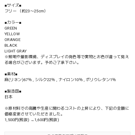
■サイズ■
フリー （約23〜25cm）
■カラー■
GREEN
YELLOW
ORANGE
BLACK
LIGHT GRAY
※照明や撮影環境、ディスプレイの発色等で実物とお色が違って見え
る場合がございます。予めご了承下さい。
■素材■
麻(リネン)67％ , シルク22％ , ナイロン10％ , ポリウレタン1％
■製造国■
日本
※原材料での高騰や生産に関わるコストの上昇により、下記の金額に
価格変更させていただきました。
1,500円(税抜) →1,600円(税抜)