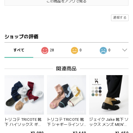
この商品をアプリで見る
通報する
ショップの評価
すべて
28
0
0
関連商品
トリコテ TRICOTE 靴
トリコテ TRICOTE 靴
ジェイク Jake 靴下 ソ
下 ハイソックス ギャ
下 シャギーラインソ
ックス メンズ MEN'S
ザールーズハイソッ
ックス レディース 日
シャインソックス 春
¥3,080
¥2,640
¥1,650