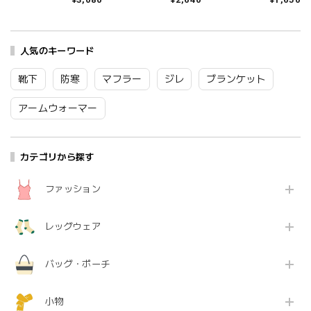
クス レディース おし
本製 国産 秋冬 おしゃ
夏 ブランド 日本製 国
ゃれ ゆったり 薄手 も
れ 薄手 ブランド かわ
産 リネン 麻 おしゃれ
こもこ ブランド 国産
いい ギフト プレゼン
シンプル ギフト プレ
日本製 かわいい ギフ
ト ブラック 黒 アイボ
ゼント ホワイト グレ
ト プレゼント レッド
人気のキーワード
リー ブラウン 23-
ー ブラック 25-27cm
ネイビー グレー 23-
25cm TR53SO016
09-0021 09-0031
25cm TR53SO040
Tr003
Fr088
靴下
防寒
マフラー
ジレ
ブランケット
Tr002
アームウォーマー
カテゴリから探す
ファッション
レッグウェア
バッグ・ポーチ
小物