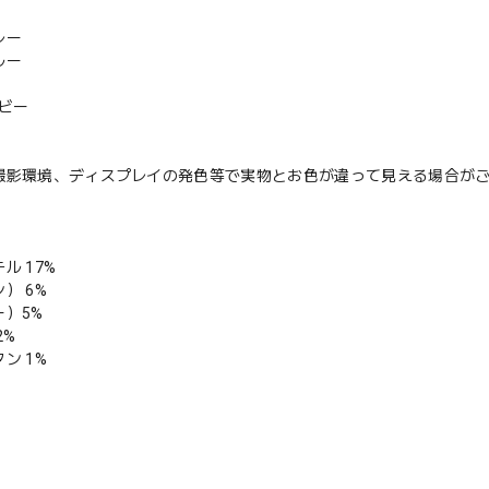
レー
ルー
ビー
撮影環境、ディスプレイの発色等で実物とお色が違って見える場合が
ル 17%
） 6%
）5%
2%
ン 1%