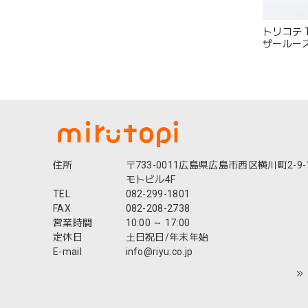
トリコテ T
ザールー
れ ゆった
本製 かわ
イビー グレー
住所
〒733-0011広島県広島市西区横川町2-9-
モトビル4F
TEL
082-299-1801
FAX
082-208-2738
営業時間
10:00 ～ 17:00
定休日
土日祝日/年末年始
E-mail
info@riyu.co.jp