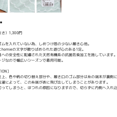
■
き）1,300円
ゴムを入れていない為、しめつけ感の少ない履き心地。
homieの文字が散りばめられた遊び心のある1足。
境への安全性に配慮された天然有機系の抗菌防臭加工を施しています
ージなので幅広いシーズンで着用可能。
TION］
性上、色や柄の切り替え部分や、履き口のゴム部分は糸の端末が裏側
洗濯によって、この糸端が表に飛び出してしまうことがあります。
切ってしまうと、ほつれの原因になりますので、切らずに内側へ入れ