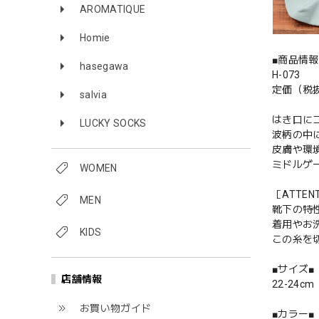
AROMATIQUE
Homie
■商品情報
hasegawa
H-073
定価（税抜
salvia
はき口に
LUCKY SOCKS
波柄の中に
皮膚や環
ミドルゲ
WOMEN
［ATTEN
MEN
靴下の特
着用やお
KIDS
この糸を
■サイズ■
店舗情報
22-24cm
お買い物ガイド
■カラー■