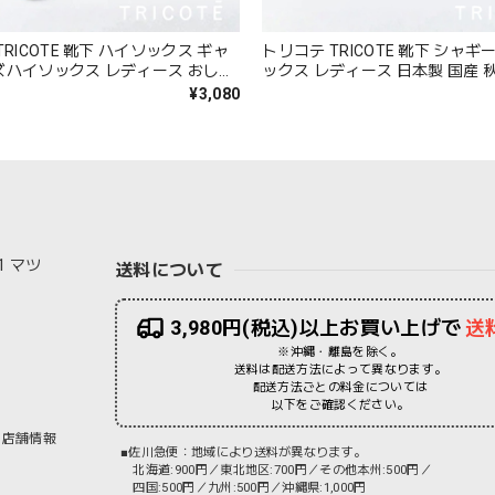
RICOTE 靴下 ハイソックス ギャ
トリコテ TRICOTE 靴下 シャ
ズハイソックス レディース おしゃ
ックス レディース 日本製 国産 
り 薄手 もこもこ ブランド 国産 日
れ 薄手 ブランド かわいい ギフ
¥3,080
いい ギフト プレゼント レッド ネ
ト ブラック 黒 アイボリー ブラウン
 23-25cm TR53SO040 Tr002
25cm TR53SO016 Tr003
1 マツ
送料について
3,980円(税込)以上お買い上げで
送
※沖縄・離島を除く。
送料は配送方法によって異なります。
配送方法ごとの料金については
以下をご確認ください。
店舗情報
■佐川急便：地域により送料が異なります。
北海道:900円／東北地区:700円／その他本州:500円／
四国:500円／九州:500円／沖縄県:1,000円