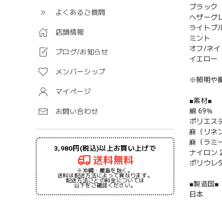
ブラック
よくあるご質問
ヘザーグ
ライトブ
店舗情報
ミント
オフ/ネイ
ブログ/お知らせ
イエロー
メンバーシップ
※照明や
マイページ
■素材■
綿 69％
お問い合わせ
ポリエステ
麻（リネン
麻（ラミー
3,980円(税込)以上お買い上げで
ナイロン 
送料無料
ポリウレタ
※沖縄・離島を除く。
送料は配送方法によって異なります。
配送方法ごとの料金については
■製造国■
以下をご確認ください。
日本