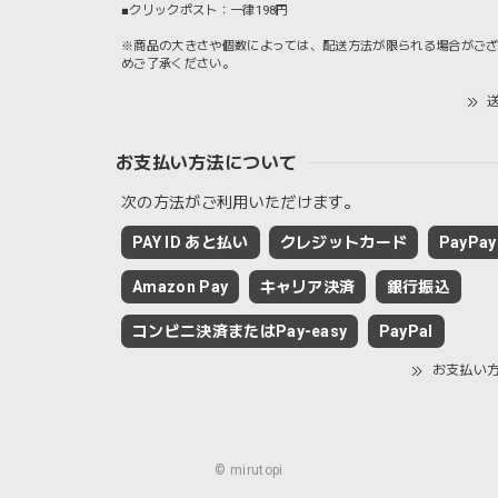
■クリックポスト：一律198円
※商品の大きさや個数によっては、配送方法が限られる場合がご
めご了承ください。
送
お支払い方法について
次の方法がご利用いただけます。
PAY ID あと払い
クレジットカード
PayPay
Amazon Pay
キャリア決済
銀行振込
コンビニ決済またはPay-easy
PayPal
お支払い
© mirutopi