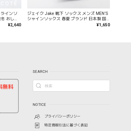
ギーラインソ
ジェイク Jake 靴下 ソックス メンズ MEN'S
秋冬 おしゃ
シャインソックス 春夏 ブランド 日本製 国
ト プレゼン
産 リネン 麻 おしゃれ シンプル ギフト プレ
¥2,640
¥1,650
 23-
ゼント ホワイト グレー ブラック 25-27cm
09-0021 09-0031 Fr088
SEARCH
料無料
NOTICE
プライバシーポリシー
特定商取引法に基づく表記