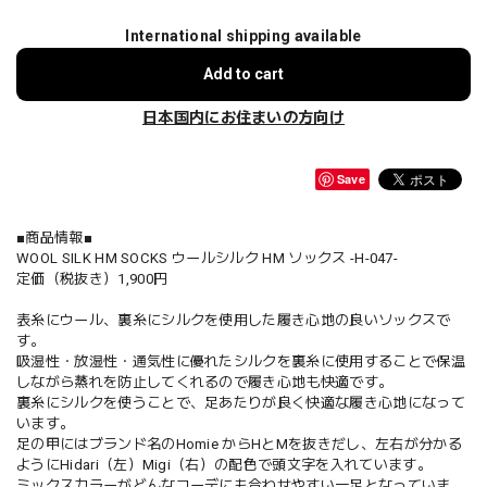
International shipping available
Add to cart
日本国内にお住まいの方向け
Save
■商品情報■
WOOL SILK HM SOCKS ウールシルク HM ソックス -H-047-
定価（税抜き）1,900円
表糸にウール、裏糸にシルクを使用した履き心地の良いソックスで
す。
吸湿性・放湿性・通気性に優れたシルクを裏糸に使用することで保温
しながら蒸れを防止してくれるので履き心地も快適です。
裏糸にシルクを使うことで、足あたりが良く快適な履き心地になって
います。
足の甲にはブランド名のHomie からHとMを抜きだし、左右が分かる
ようにHidari（左）Migi（右）の配色で頭文字を入れています。
ミックスカラーがどんなコーデにも合わせやすい一足となっていま