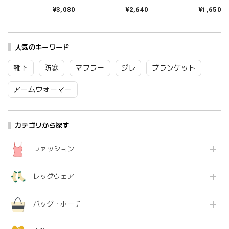
ザールーズハイソッ
ックス レディース 日
シャインソックス 春
¥3,080
¥2,640
¥1,650
クス レディース おし
本製 国産 秋冬 おしゃ
夏 ブランド 日本製 国
ゃれ ゆったり 薄手 も
れ 薄手 ブランド かわ
産 リネン 麻 おしゃれ
こもこ ブランド 国産
いい ギフト プレゼン
シンプル ギフト プレ
日本製 かわいい ギフ
ト ブラック 黒 アイボ
ゼント ホワイト グレ
ト プレゼント レッド
人気のキーワード
リー ブラウン 23-
ー ブラック 25-27cm
ネイビー グレー 23-
25cm TR53SO016
09-0021 09-0031
25cm TR53SO040
Tr003
Fr088
靴下
防寒
マフラー
ジレ
ブランケット
Tr002
アームウォーマー
カテゴリから探す
ファッション
レッグウェア
バッグ・ポーチ