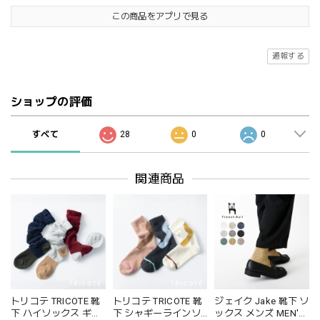
この商品をアプリで見る
通報する
ショップの評価
すべて
28
0
0
関連商品
トリコテ TRICOTE 靴
トリコテ TRICOTE 靴
ジェイク Jake 靴下 ソ
下 ハイソックス ギャ
下 シャギーラインソ
ックス メンズ MEN'S