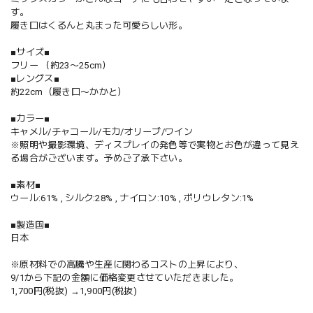
す。
履き口はくるんと丸まった可愛らしい形。
■サイズ■
フリー （約23〜25cm）
■レングス■
約22cm（履き口〜かかと）
■カラー■
キャメル/チャコール/モカ/オリーブ/ワイン
※照明や撮影環境、ディスプレイの発色等で実物とお色が違って見え
る場合がございます。予めご了承下さい。
■素材■
ウール:61% , シルク:28% , ナイロン:10% , ポリウレタン:1%
■製造国■
日本
※原材料での高騰や生産に関わるコストの上昇により、
9/1から下記の金額に価格変更させていただきました。
1,700円(税抜) →1,900円(税抜)