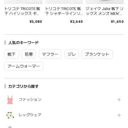
トリコテ TRICOTE 靴
トリコテ TRICOTE 靴
ジェイク Jake 靴下 ソ
下 ハイソックス ギャ
下 シャギーラインソ
ックス メンズ MEN'S
ザールーズハイソッ
ックス レディース 日
シャインソックス 春
¥3,080
¥2,640
¥1,650
クス レディース おし
本製 国産 秋冬 おしゃ
夏 ブランド 日本製 国
ゃれ ゆったり 薄手 も
れ 薄手 ブランド かわ
産 リネン 麻 おしゃれ
こもこ ブランド 国産
いい ギフト プレゼン
シンプル ギフト プレ
日本製 かわいい ギフ
ト ブラック 黒 アイボ
ゼント ホワイト グレ
ト プレゼント レッド
人気のキーワード
リー ブラウン 23-
ー ブラック 25-27cm
ネイビー グレー 23-
25cm TR53SO016
09-0021 09-0031
25cm TR53SO040
Tr003
Fr088
靴下
防寒
マフラー
ジレ
ブランケット
Tr002
アームウォーマー
カテゴリから探す
ファッション
レッグウェア