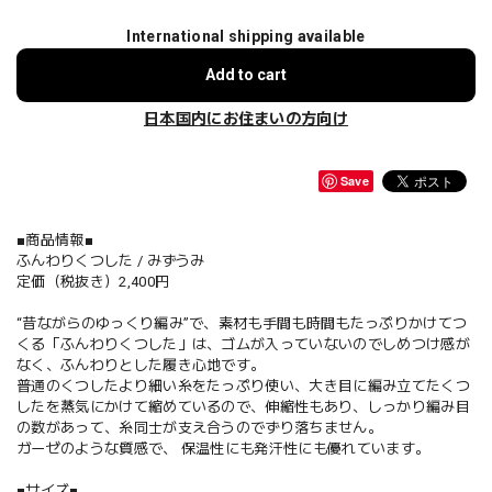
International shipping available
Add to cart
日本国内にお住まいの方向け
Save
■商品情報■
ふんわりくつした / みずうみ
定価（税抜き）2,400円
“昔ながらのゆっくり編み”で、素材も手間も時間もたっぷりかけてつ
くる「ふんわりくつした」は、ゴムが入っていないのでしめつけ感が
なく、ふんわりとした履き心地です。
普通のくつしたより細い糸をたっぷり使い、大き目に編み立てたくつ
したを蒸気にかけて縮めているので、伸縮性もあり、しっかり編み目
の数があって、糸同士が支え合うのでずり落ちません。
ガーゼのような質感で、 保温性にも発汗性にも優れています。
■サイズ■