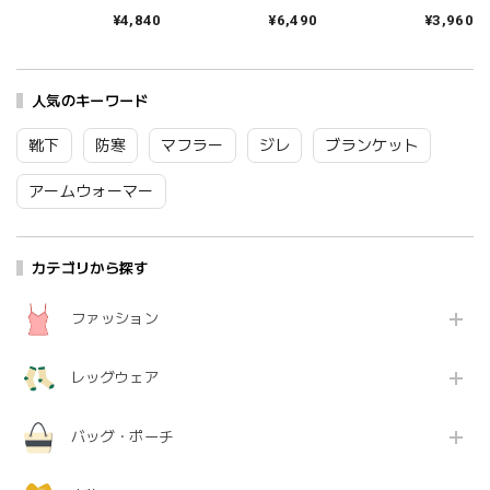
ース インナーウェア
パンツ レディース 腹
パンツ 前開き パンツ
¥4,840
¥6,490
¥3,960
ショーツ パンツ レー
巻付き 腹巻付きパン
メンズ 男性 ブランド
ス アコーディオンリ
ツ NETENE ネテネ 温
前閉じタイプ 柄 ブタ
ブ おしゃれ 締め付け
活 温かい 冷え防止 イ
豚 おしゃれ かわいい
ない コットン 日本製
ンナー 日本製 おしゃ
コットン 綿 日本製 ギ
ブランド ギフト プレ
人気のキーワード
れ ナチュラル オリー
フト プレゼント M L
ゼント アッシュ
ブ アンバー ディープ
GOODなPIG P-2506
E660AR At006
シー NTN2021-10
an075
靴下
防寒
マフラー
ジレ
ブランケット
Sw002
アームウォーマー
カテゴリから探す
ファッション
レッグウェア
バッグ・ポーチ