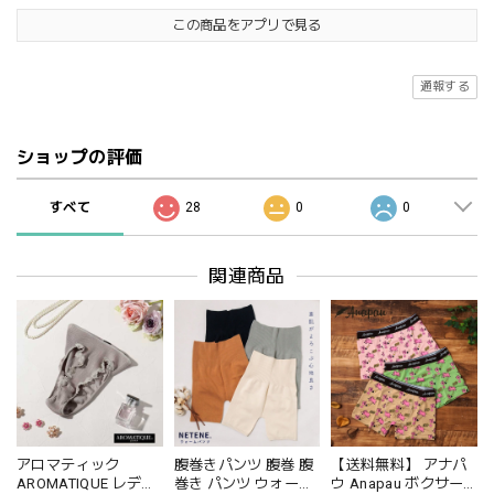
この商品をアプリで見る
通報する
ショップの評価
すべて
28
0
0
関連商品
アロマティック
腹巻きパンツ 腹巻 腹
【送料無料】 アナパ
AROMATIQUE レディ
巻き パンツ ウォーム
ウ Anapau ボクサー