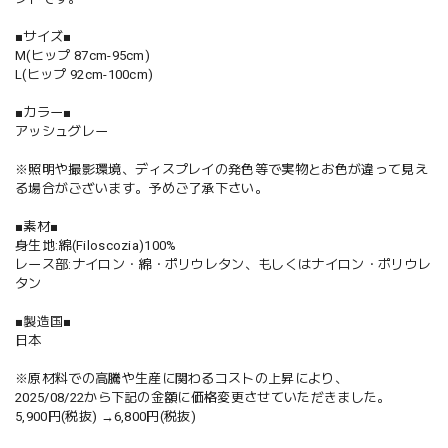
■サイズ■
M(ヒップ 87cm-95cm)
L(ヒップ 92cm-100cm)
■カラー■
アッシュグレー
※照明や撮影環境、ディスプレイの発色等で実物とお色が違って見え
る場合がございます。予めご了承下さい。
■素材■
身生地:綿(Filoscozia)100%
レース部:ナイロン・綿・ポリウレタン、もしくはナイロン・ポリウレ
タン
■製造国■
日本
※原材料での高騰や生産に関わるコストの上昇により、
2025/08/22から下記の金額に価格変更させていただきました。
5,900円(税抜) →6,800円(税抜)