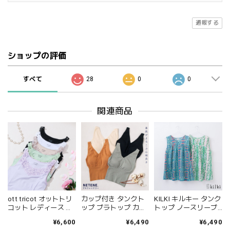
通報する
ショップの評価
すべて
28
0
0
関連商品
ott tricot オットトリ
カップ付き タンクト
KILKI キルキー タンク
コット レディース キ
ップ ブラトップ カッ
トップ ノースリーブ
ャミソール オットト
プ付きタンクトップ
綿100 レディース vネ
¥6,600
¥6,490
¥6,490
リコットマーガレッ
カップ付きインナー
ック おしゃれ 半袖 夏