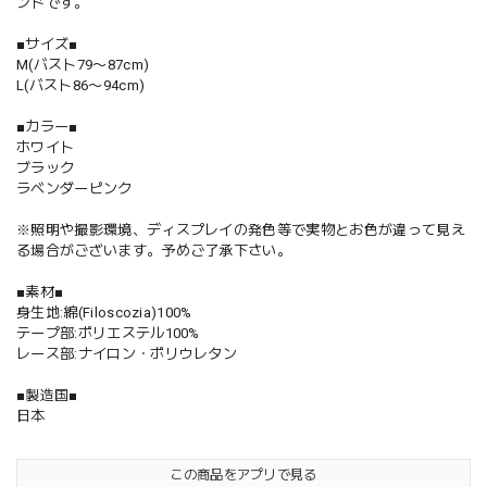
ンドです。
■サイズ■
M(バスト79〜87cm)
L(バスト86〜94cm)
■カラー■
ホワイト
ブラック
ラベンダーピンク
※照明や撮影環境、ディスプレイの発色等で実物とお色が違って見え
る場合がございます。予めご了承下さい。
■素材■
身生地:綿(Filoscozia)100%
テープ部:ポリエステル100%
レース部:ナイロン・ポリウレタン
■製造国■
日本
この商品をアプリで見る