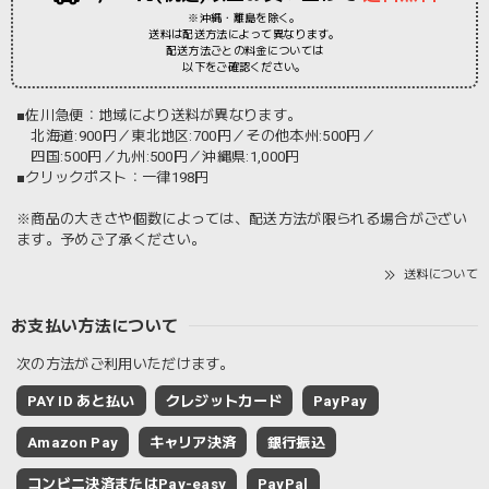
※沖縄・離島を除く。
送料は配送方法によって異なります。
配送方法ごとの料金については
以下をご確認ください。
■佐川急便：地域により送料が異なります。
北海道:900円／東北地区:700円／その他本州:500円／
四国:500円／九州:500円／沖縄県:1,000円
■クリックポスト：一律198円
※商品の大きさや個数によっては、配送方法が限られる場合がござい
ます。予めご了承ください。
送料について
お支払い方法について
次の方法がご利用いただけます。
PAY ID あと払い
クレジットカード
PayPay
Amazon Pay
キャリア決済
銀行振込
コンビニ決済またはPay-easy
PayPal