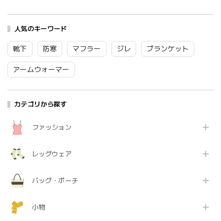
トレース ドイツ製高
ノンワイヤー ニット
アザミ 綿 コットン
級レース 綿 コットン
コットン ショート丈
100% 通気性 花柄 植
ギフト プレゼント パ
NETENE ナチュラル
物 柄物 イラスト レト
ープル グリーン ブラ
人気のキーワード
オリーブ アンバー デ
ロ かわいい ギフト プ
ック ホワイト グレー
ィープシー M L LL
レゼント ベージュ グ
ベージュ Ot001
NTN2020-03 Sw001
リーン 6S-B35 Kl040
靴下
防寒
マフラー
ジレ
ブランケット
アームウォーマー
カテゴリから探す
ファッション
レッグウェア
バッグ・ポーチ
小物