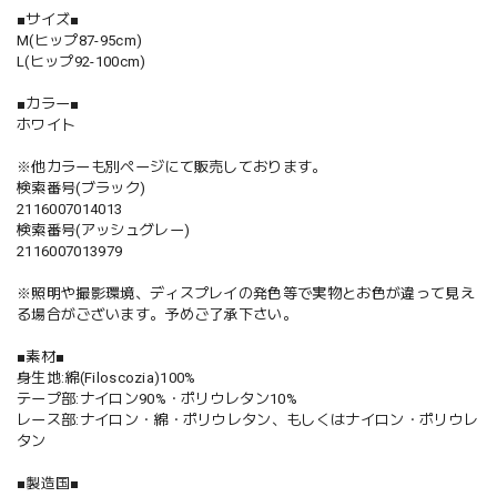
■サイズ■
M(ヒップ87-95cm)
L(ヒップ92-100cm)
■カラー■
ホワイト
※他カラーも別ページにて販売しております。
検索番号(ブラック)
2116007014013
検索番号(アッシュグレー)
2116007013979
※照明や撮影環境、ディスプレイの発色等で実物とお色が違って見え
る場合がございます。予めご了承下さい。
■素材■
身生地:綿(Filoscozia)100%
テープ部:ナイロン90%・ポリウレタン10%
レース部:ナイロン・綿・ポリウレタン、もしくはナイロン・ポリウレ
タン
■製造国■