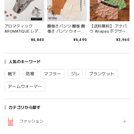
アロマティック
腹巻きパンツ 腹巻 腹
【送料無料】 アナパ
AROMATIQUE レディ
巻き パンツ ウォーム
ウ Anapau ボクサー
ース インナーウェア
パンツ レディース 腹
パンツ 前開き パンツ
¥4,840
¥6,490
¥3,960
ショーツ パンツ レー
巻付き 腹巻付きパン
メンズ 男性 ブランド
ス アコーディオンリ
ツ NETENE ネテネ 温
前閉じタイプ 柄 ブタ
ブ おしゃれ 締め付け
活 温かい 冷え防止 イ
豚 おしゃれ かわいい
ない コットン 日本製
ンナー 日本製 おしゃ
コットン 綿 日本製 ギ
ブランド ギフト プレ
人気のキーワード
れ ナチュラル オリー
フト プレゼント M L
ゼント アッシュ
ブ アンバー ディープ
GOODなPIG P-2506
E660AR At006
シー NTN2021-10
an075
靴下
防寒
マフラー
ジレ
ブランケット
Sw002
アームウォーマー
カテゴリから探す
ファッション