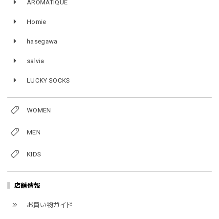
AROMATIQUE
Homie
hasegawa
salvia
LUCKY SOCKS
WOMEN
MEN
KIDS
店舗情報
お買い物ガイド