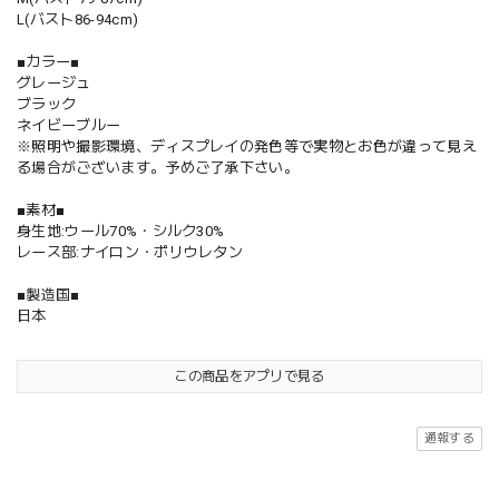
L(バスト86-94cm)
■カラー■
グレージュ
ブラック
ネイビーブルー
※照明や撮影環境、ディスプレイの発色等で実物とお色が違って見え
る場合がございます。予めご了承下さい。
■素材■
身生地:ウール70%・シルク30%
レース部:ナイロン・ポリウレタン
■製造国■
日本
この商品をアプリで見る
通報する