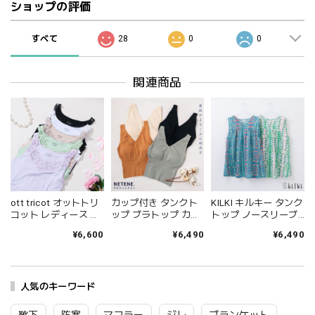
ショップの評価
すべて
28
0
0
関連商品
ott tricot オットトリ
カップ付き タンクト
KILKI キルキー タンク
コット レディース キ
ップ ブラトップ カッ
トップ ノースリーブ
ャミソール オットト
プ付きタンクトップ
綿100 レディース vネ
¥6,600
¥6,490
¥6,490
リコットマーガレッ
カップ付きインナー
ック おしゃれ 半袖 夏
トレース ドイツ製高
ノンワイヤー ニット
アザミ 綿 コットン
級レース 綿 コットン
コットン ショート丈
100% 通気性 花柄 植
ギフト プレゼント パ
NETENE ナチュラル
物 柄物 イラスト レト
ープル グリーン ブラ
人気のキーワード
オリーブ アンバー デ
ロ かわいい ギフト プ
ック ホワイト グレー
ィープシー M L LL
レゼント ベージュ グ
ベージュ Ot001
NTN2020-03 Sw001
リーン 6S-B35 Kl040
靴下
防寒
マフラー
ジレ
ブランケット