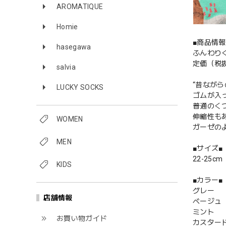
AROMATIQUE
Homie
■商品情報
hasegawa
ふんわりく
定価（税抜
salvia
“昔なが
LUCKY SOCKS
ゴムが入
普通のく
伸縮性も
WOMEN
ガーゼの
MEN
■サイズ■
22-25cm
KIDS
■カラー■
グレー
店舗情報
ベージュ
ミント
お買い物ガイド
カスター