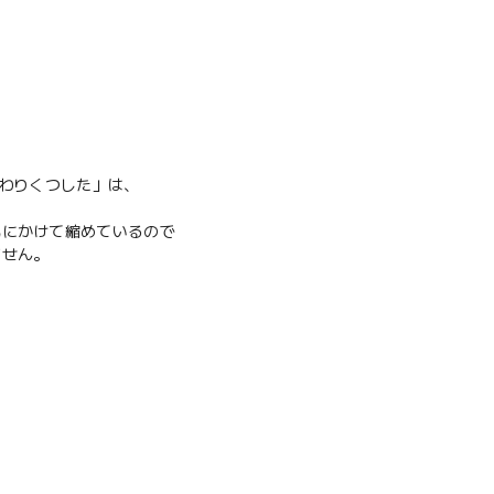
んわりくつした」は、
気にかけて縮めているので
ません。