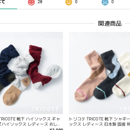
べて
28
0
0
関連商品
RICOTE 靴下 ハイソックス ギャ
トリコテ TRICOTE 靴下 シャ
ズハイソックス レディース おしゃ
ックス レディース 日本製 国産 
り 薄手 もこもこ ブランド 国産 日
れ 薄手 ブランド かわいい ギフ