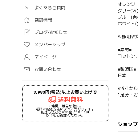
オレンジ
よくあるご質問
グリーン(
ブルー(完
店舗情報
ホワイト(
ブログ/お知らせ
※照明や
メンバーシップ
■素材■
コットン
マイページ
■製造国■
お問い合わせ
日本
※9/1
3,980円(税込)以上お買い上げで
1足分・2,1
送料無料
※沖縄・離島を除く。
送料は配送方法によって異なります。
配送方法ごとの料金については
以下をご確認ください。
ショップ