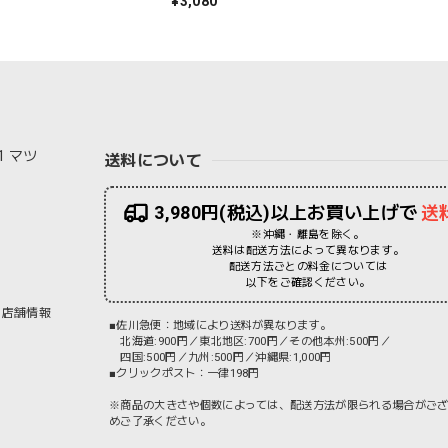
¥3,080
いい ギフト プレゼント レッド ネ
ト ブラック 黒 アイボリー ブラウン
 23-25cm TR53SO040 Tr002
25cm TR53SO016 Tr003
1 マツ
送料について
3,980円(税込)以上お買い上げで
送
※沖縄・離島を除く。
送料は配送方法によって異なります。
配送方法ごとの料金については
以下をご確認ください。
店舗情報
■佐川急便：地域により送料が異なります。
北海道:900円／東北地区:700円／その他本州:500円／
四国:500円／九州:500円／沖縄県:1,000円
■クリックポスト：一律198円
※商品の大きさや個数によっては、配送方法が限られる場合がご
めご了承ください。