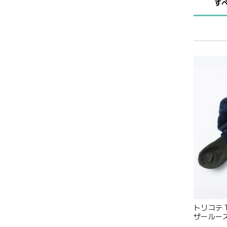
す
トリコテ T
ザールー
れ ゆった