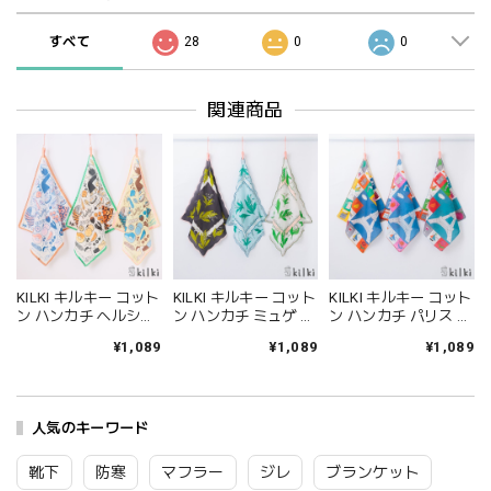
すべて
28
0
0
関連商品
KILKI キルキー コット
KILKI キルキー コット
KILKI キルキー コット
ン ハンカチ ヘルシー
ン ハンカチ ミュゲ ギ
ン ハンカチ パリス ギ
ライフ ギフト レディ
フト レディース 大判
フト レディース 大判
¥1,089
¥1,089
¥1,089
ース 大判 大きめ ブラ
大きめ ブランド 綿
大きめ ブランド 綿
ンド 綿100 コットン
100 コットン 100% お
100 コットン 100% お
100% お弁当包み 柄
弁当包み 柄 薄手 プレ
弁当包み 柄 薄手 プレ
猫 鳥 韓国 薄手 プレ
ゼント 黒 白 ブラック
ゼント 黒 白 ブラック
ゼント ブラウン グリ
人気のキーワード
ホワイト ブルー 5S-
ホワイト ブルー 6S-
ーン ピンク 6S-H02
H10 Kl028
H09 Kl029
Kl017
靴下
防寒
マフラー
ジレ
ブランケット