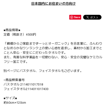
日本国内にお住まいの方向け
Save
■商品情報■
定価（税抜き）4500円
「綿畑からご家庭までずーっとオーガニック」を合言葉に、ふんわり
となめらかなワンランク上の使い心地を追求し、素材から加工までと
ことん安心・安全にこだわったタオルです。
また、有害な科学薬品を一切使わない、安心・安全の完璧なケミカル
フリー加工です。
別ページにバスタオル、フェイスタオルもございます。
○商品検索番号
バスタオル:2114011017518
フェイスタオル2114011017433
■サイズ■
約60cm×120cm