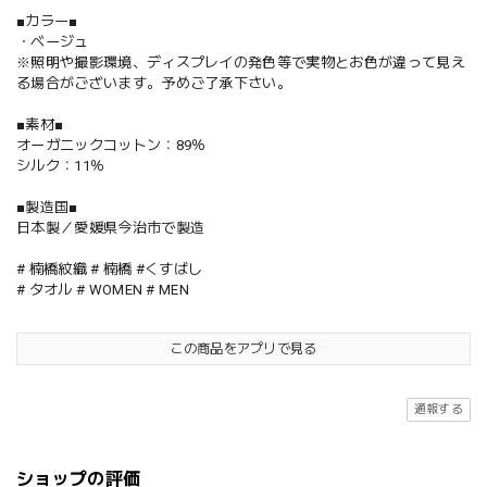
■カラー■
・ベージュ
※照明や撮影環境、ディスプレイの発色等で実物とお色が違って見え
る場合がございます。予めご了承下さい。
■素材■
オーガニックコットン：89％
シルク：11％
■製造国■
日本製／愛媛県今治市で製造
# 楠橋紋織 # 楠橋 #くすばし
# タオル # WOMEN # MEN
この商品をアプリで見る
通報する
ショップの評価