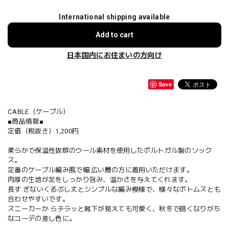
International shipping available
Add to cart
日本国内にお住まいの方向け
Save
CABLE（ケーブル）
■商品情報■
定価（税抜き）1,200円
柔らかで保温性抜群のウール素材を使用したポルトガル製のソック
ス。
定番のケーブル編み風で幅 広い層の方に着用いただけます。
肉厚の生地が足をしっかり包み、温かさを与えてくれます。
長す ぎないくるぶし丈とシンプルな編み模様で、様々なボトムスとも
合わせやすいです。
スニーカーか らチラッと靴下が見えても可愛く、秋冬で暗くなりがち
なコーデの差し色に。