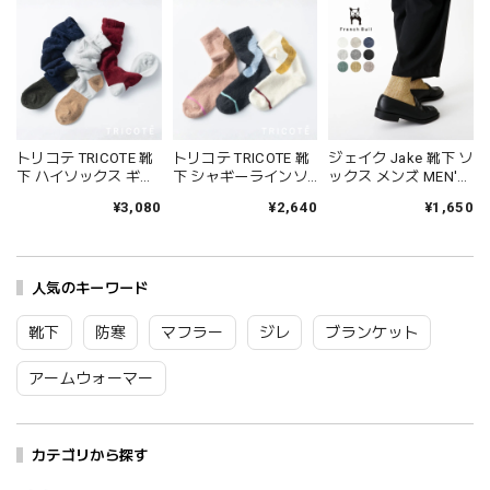
トリコテ TRICOTE 靴
トリコテ TRICOTE 靴
ジェイク Jake 靴下 ソ
下 ハイソックス ギャ
下 シャギーラインソ
ックス メンズ MEN'S
ザールーズハイソッ
ックス レディース 日
シャインソックス 春
¥3,080
¥2,640
¥1,650
クス レディース おし
本製 国産 秋冬 おしゃ
夏 ブランド 日本製 国
ゃれ ゆったり 薄手 も
れ 薄手 ブランド かわ
産 リネン 麻 おしゃれ
こもこ ブランド 国産
いい ギフト プレゼン
シンプル ギフト プレ
日本製 かわいい ギフ
ト ブラック 黒 アイボ
ゼント ホワイト グレ
ト プレゼント レッド
人気のキーワード
リー ブラウン 23-
ー ブラック 25-27cm
ネイビー グレー 23-
25cm TR53SO016
09-0021 09-0031
25cm TR53SO040
Tr003
Fr088
靴下
防寒
マフラー
ジレ
ブランケット
Tr002
アームウォーマー
カテゴリから探す