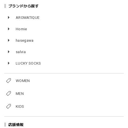
ブランドから探す
AROMATIQUE
Homie
hasegawa
salvia
LUCKY SOCKS
WOMEN
MEN
KIDS
店舗情報