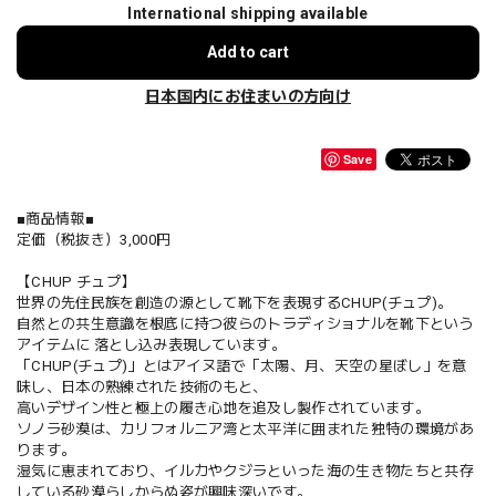
International shipping available
Add to cart
日本国内にお住まいの方向け
Save
■商品情報■
定価（税抜き）3,000円
【CHUP チュプ】
世界の先住民族を創造の源として靴下を表現するCHUP(チュプ)。
自然との共生意識を根底に持つ彼らのトラディショナルを靴下という
アイテムに 落とし込み表現しています。
「CHUP(チュプ)」とはアイヌ語で「太陽、月、天空の星ぼし」を意
味し、日本の熟練された技術のもと、
高いデザイン性と極上の履き心地を追及し製作されています。
ソノラ砂漠は、カリフォルニア湾と太平洋に囲まれた独特の環境があ
ります。
湿気に恵まれており、イルカやクジラといった海の生き物たちと共存
している砂漠らしからぬ姿が興味深いです。