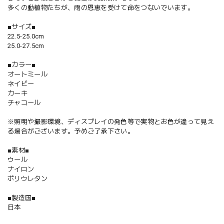
多くの動植物たちが、雨の恩恵を受けて命をつないでいます。
■サイズ■
22.5-25.0cm
25.0-27.5cm
■カラー■
オートミール
ネイビー
カーキ
チャコール
※照明や撮影環境、ディスプレイの発色等で実物とお色が違って見え
る場合がございます。予めご了承下さい。
■素材■
ウール
ナイロン
ポリウレタン
■製造国■
日本