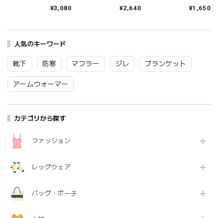
ザールーズハイソッ
ックス レディース 日
シャインソックス 春
¥3,080
¥2,640
¥1,650
クス レディース おし
本製 国産 秋冬 おしゃ
夏 ブランド 日本製 国
ゃれ ゆったり 薄手 も
れ 薄手 ブランド かわ
産 リネン 麻 おしゃれ
こもこ ブランド 国産
いい ギフト プレゼン
シンプル ギフト プレ
日本製 かわいい ギフ
ト ブラック 黒 アイボ
ゼント ホワイト グレ
ト プレゼント レッド
人気のキーワード
リー ブラウン 23-
ー ブラック 25-27cm
ネイビー グレー 23-
25cm TR53SO016
09-0021 09-0031
25cm TR53SO040
Tr003
Fr088
靴下
防寒
マフラー
ジレ
ブランケット
Tr002
アームウォーマー
カテゴリから探す
ファッション
レッグウェア
バッグ・ポーチ