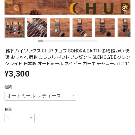
靴下 ハイソックス CHUP チュプ SONORA EARTH 冬物 暖かい 快
適 おしゃれ 柄物 カラフル ギフトプレゼント GLEN CLYDE グレン
クライド 日本製 オートミール ネイビー カーキ チャコール Ll114
¥3,300
種類
数量