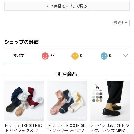
この商品をアプリで見る
通報する
ショップの評価
すべて
28
0
0
関連商品
トリコテ TRICOTE 靴
トリコテ TRICOTE 靴
ジェイク Jake 靴下 ソ
下 ハイソックス ギャ
下 シャギーラインソ
ックス メンズ MEN'S