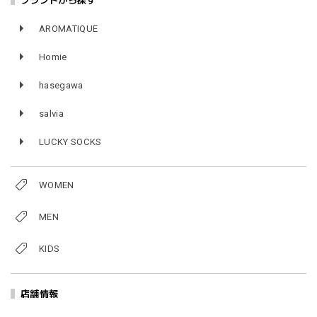
ブランドから探す
AROMATIQUE
Homie
hasegawa
salvia
LUCKY SOCKS
WOMEN
MEN
KIDS
店舗情報