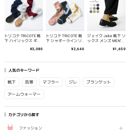
トリコテ TRICOTE 靴
トリコテ TRICOTE 靴
ジェイク Jake 靴下 ソ
下 ハイソックス ギャ
下 シャギーラインソ
ックス メンズ MEN'S
ザールーズハイソッ
ックス レディース 日
シャインソックス 春
¥3,080
¥2,640
¥1,650
クス レディース おし
本製 国産 秋冬 おしゃ
夏 ブランド 日本製 国
ゃれ ゆったり 薄手 も
れ 薄手 ブランド かわ
産 リネン 麻 おしゃれ
こもこ ブランド 国産
いい ギフト プレゼン
シンプル ギフト プレ
日本製 かわいい ギフ
ト ブラック 黒 アイボ
ゼント ホワイト グレ
ト プレゼント レッド
人気のキーワード
リー ブラウン 23-
ー ブラック 25-27cm
ネイビー グレー 23-
25cm TR53SO016
09-0021 09-0031
25cm TR53SO040
Tr003
Fr088
靴下
防寒
マフラー
ジレ
ブランケット
Tr002
アームウォーマー
カテゴリから探す
ファッション