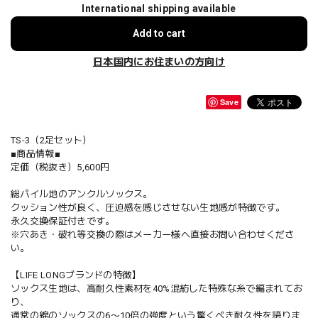
International shipping available
Add to cart
日本国内にお住まいの方向け
Save
TS-3（2足セット）
■商品情報■
定価（税抜き）5,600円
総パイル地のアンクルソックス。
クッション性が良く、圧迫感を感じさせない生地感が特徴です。
永久交換保証付きです。
※穴あき・破れ等交換の際はメーカー様へ直接お問い合わせくださ
い。
【LIFE LONGブランドの特徴】
ソックス生地は、高耐久性素材を40%混紡した特殊な糸で編まれてお
り、
通常の綿のソックスの6〜10倍の強度という驚くべき耐久性を誇りま