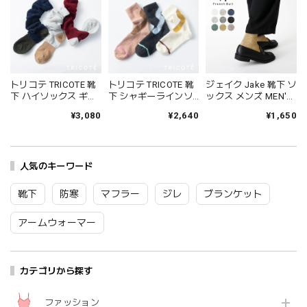
トリコテ TRICOTE 靴
トリコテ TRICOTE 靴
ジェイク Jake 靴下 ソ
下 ハイソックス ギャ
下 シャギーラインソ
ックス メンズ MEN'S
ザールーズハイソッ
ックス レディース 日
シャインソックス 春
¥3,080
¥2,640
¥1,650
クス レディース おし
本製 国産 秋冬 おしゃ
夏 ブランド 日本製 国
ゃれ ゆったり 薄手 も
れ 薄手 ブランド かわ
産 リネン 麻 おしゃれ
こもこ ブランド 国産
いい ギフト プレゼン
シンプル ギフト プレ
日本製 かわいい ギフ
ト ブラック 黒 アイボ
ゼント ホワイト グレ
ト プレゼント レッド
人気のキーワード
リー ブラウン 23-
ー ブラック 25-27cm
ネイビー グレー 23-
25cm TR53SO016
09-0021 09-0031
25cm TR53SO040
Tr003
Fr088
靴下
防寒
マフラー
ジレ
ブランケット
Tr002
アームウォーマー
カテゴリから探す
ファッション