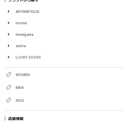
ブランドから探す
AROMATIQUE
Homie
hasegawa
salvia
LUCKY SOCKS
WOMEN
MEN
KIDS
店舗情報