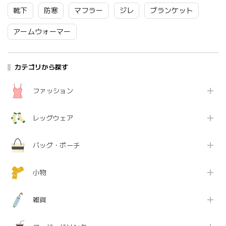
25cm TR53SO040
Tr003
Fr088
靴下
防寒
マフラー
ジレ
ブランケット
Tr002
アームウォーマー
カテゴリから探す
ファッション
レッグウェア
バッグ・ポーチ
小物
雑貨