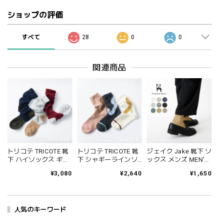
ショップの評価
すべて
28
0
0
関連商品
トリコテ TRICOTE 靴
トリコテ TRICOTE 靴
ジェイク Jake 靴下 ソ
下 ハイソックス ギャ
下 シャギーラインソ
ックス メンズ MEN'S
ザールーズハイソッ
ックス レディース 日
シャインソックス 春
¥3,080
¥2,640
¥1,650
クス レディース おし
本製 国産 秋冬 おしゃ
夏 ブランド 日本製 国
ゃれ ゆったり 薄手 も
れ 薄手 ブランド かわ
産 リネン 麻 おしゃれ
こもこ ブランド 国産
いい ギフト プレゼン
シンプル ギフト プレ
日本製 かわいい ギフ
ト ブラック 黒 アイボ
ゼント ホワイト グレ
ト プレゼント レッド
人気のキーワード
リー ブラウン 23-
ー ブラック 25-27cm
ネイビー グレー 23-
25cm TR53SO016
09-0021 09-0031