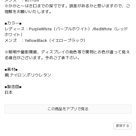
メンズ ：約17cm
※かかと〜はき口までの採寸です。誤差があるかと思いますので、ご
理解をお願いいたします。
■カラー■
レディース：PurpleWhite（パープルホワイト）/RedWhite（レッド
ホワイト）
メンズ ：YellowBlack（イエローブラック）
※照明や撮影環境、ディスプレイの発色等で実物とお色が違って見え
る場合がございます。予めご了承下さい。
■素材■
綿,ナイロン,ポリウレタン
■製造国■
日本
この商品をアプリで見る
通報する