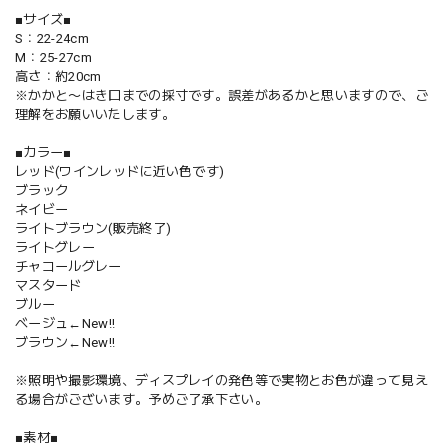
■サイズ■
S：22-24cm
M：25-27cm
高さ：約20cm
※かかと〜はき口までの採寸です。誤差があるかと思いますので、ご
理解をお願いいたします。
■カラー■
レッド(ワインレッドに近い色です)
ブラック
ネイビー
ライトブラウン(販売終了)
ライトグレー
チャコールグレー
マスタード
ブルー
ベージュ←New!!
ブラウン←New!!
※照明や撮影環境、ディスプレイの発色等で実物とお色が違って見え
る場合がございます。予めご了承下さい。
■素材■