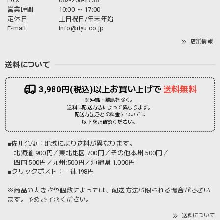
FAX
082-208-2738
営業時間
10:00 ～ 17:00
定休日
土日祝日/年末年始
E-mail
info@riyu.co.jp
店舗情報
送料について
3,980円(税込)以上お買い上げで
送料無料
※沖縄・離島を除く。
送料は配送方法によって異なります。
配送方法ごとの料金については
以下をご確認ください。
■佐川急便：地域により送料が異なります。
北海道:900円／東北地区:700円／その他本州:500円／
四国:500円／九州:500円／沖縄県:1,000円
■クリックポスト：一律198円
※商品の大きさや個数によっては、配送方法が限られる場合がござい
ます。予めご了承ください。
送料について