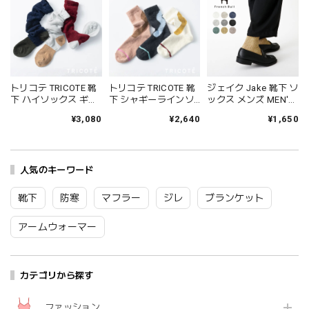
トリコテ TRICOTE 靴
トリコテ TRICOTE 靴
ジェイク Jake 靴下 ソ
下 ハイソックス ギャ
下 シャギーラインソ
ックス メンズ MEN'S
ザールーズハイソッ
ックス レディース 日
シャインソックス 春
¥3,080
¥2,640
¥1,650
クス レディース おし
本製 国産 秋冬 おしゃ
夏 ブランド 日本製 国
ゃれ ゆったり 薄手 も
れ 薄手 ブランド かわ
産 リネン 麻 おしゃれ
こもこ ブランド 国産
いい ギフト プレゼン
シンプル ギフト プレ
日本製 かわいい ギフ
ト ブラック 黒 アイボ
ゼント ホワイト グレ
ト プレゼント レッド
人気のキーワード
リー ブラウン 23-
ー ブラック 25-27cm
ネイビー グレー 23-
25cm TR53SO016
09-0021 09-0031
25cm TR53SO040
Tr003
Fr088
靴下
防寒
マフラー
ジレ
ブランケット
Tr002
アームウォーマー
カテゴリから探す
ファッション