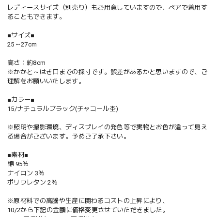
レディースサイズ（別売り）もご用意していますので、ペアで着用す
ることもできます。
■サイズ■
25～27cm
高さ：約8cm
※かかと～はき口までの採寸です。誤差があるかと思いますので、ご
理解をお願いいたします。
■カラー■
15/ナチュラルブラック(チャコール杢)
※照明や撮影環境、ディスプレイの発色等で実物とお色が違って見え
る場合がございます。予めご了承下さい。
■素材■
綿 95％
ナイロン 3％
ポリウレタン 2％
※原材料での高騰や生産に関わるコストの上昇により、
10/2から下記の金額に価格変更させていただきました。