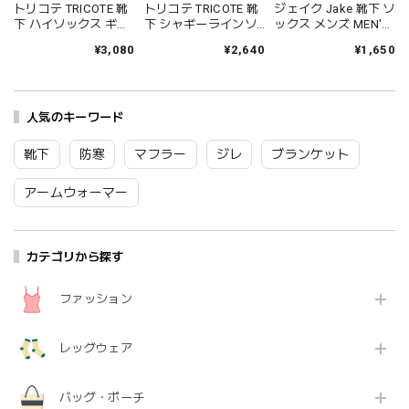
トリコテ TRICOTE 靴
トリコテ TRICOTE 靴
ジェイク Jake 靴下 ソ
下 ハイソックス ギャ
下 シャギーラインソ
ックス メンズ MEN'S
ザールーズハイソッ
ックス レディース 日
シャインソックス 春
¥3,080
¥2,640
¥1,650
クス レディース おし
本製 国産 秋冬 おしゃ
夏 ブランド 日本製 国
ゃれ ゆったり 薄手 も
れ 薄手 ブランド かわ
産 リネン 麻 おしゃれ
こもこ ブランド 国産
いい ギフト プレゼン
シンプル ギフト プレ
日本製 かわいい ギフ
ト ブラック 黒 アイボ
ゼント ホワイト グレ
ト プレゼント レッド
人気のキーワード
リー ブラウン 23-
ー ブラック 25-27cm
ネイビー グレー 23-
25cm TR53SO016
09-0021 09-0031
25cm TR53SO040
Tr003
Fr088
靴下
防寒
マフラー
ジレ
ブランケット
Tr002
アームウォーマー
カテゴリから探す
ファッション
レッグウェア
バッグ・ポーチ