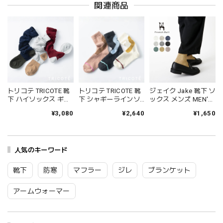
関連商品
トリコテ TRICOTE 靴
トリコテ TRICOTE 靴
ジェイク Jake 靴下 ソ
下 ハイソックス ギャ
下 シャギーラインソ
ックス メンズ MEN'S
ザールーズハイソッ
ックス レディース 日
シャインソックス 春
¥3,080
¥2,640
¥1,650
クス レディース おし
本製 国産 秋冬 おしゃ
夏 ブランド 日本製 国
ゃれ ゆったり 薄手 も
れ 薄手 ブランド かわ
産 リネン 麻 おしゃれ
こもこ ブランド 国産
いい ギフト プレゼン
シンプル ギフト プレ
日本製 かわいい ギフ
ト ブラック 黒 アイボ
ゼント ホワイト グレ
ト プレゼント レッド
人気のキーワード
リー ブラウン 23-
ー ブラック 25-27cm
ネイビー グレー 23-
25cm TR53SO016
09-0021 09-0031
25cm TR53SO040
Tr003
Fr088
靴下
防寒
マフラー
ジレ
ブランケット
Tr002
アームウォーマー