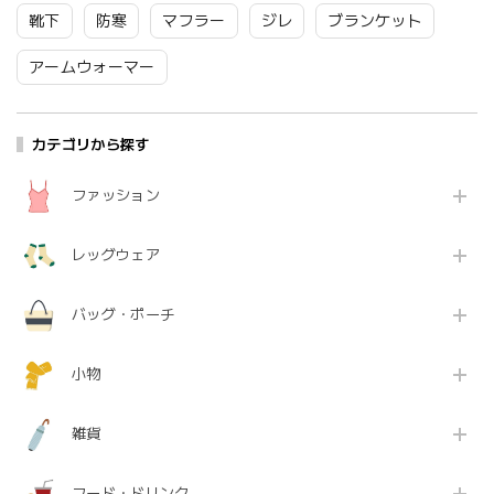
快適 37-26101 Fr095
エロー LS-2519 Ls031
靴下
防寒
マフラー
ジレ
ブランケット
アームウォーマー
カテゴリから探す
ファッション
レッグウェア
バッグ・ポーチ
小物
雑貨
フード・ドリンク