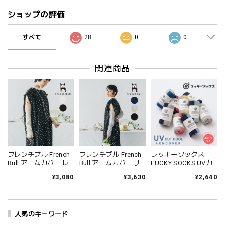
ショップの評価
すべて
28
0
0
関連商品
フレンチブル French
フレンチブル French
ラッキーソックス
Bull アームカバー レ
Bull アームカバー リ
LUCKY SOCKS UVカ
ースアームカバー お
ネンレースアームカ
ットクール アームカ
¥3,080
¥3,630
¥2,640
しゃれ レディース 黒
バー 冷感 UVカット
バー uv カット ロング
白 日本製 国産 綿 レ
レディース ロング か
夏 可愛い ゆったり レ
ーヨン 紫外線対策 冷
わいい 日本製 国産 ラ
ディース 綿100％ コ
房対策 フィット 快適
ミー ナイロン 接触冷
ットン 日本製 国産 バ
約50cm 37-01211
人気のキーワード
感 紫外線対策 冷房対
イカラー パープル ブ
Fr093
策 フィット 蒸れない
ルー グレー ピンク イ