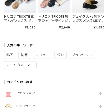
トリコテ TRICOTE 靴
トリコテ TRICOTE 靴
ジェイク Jake 靴下 ソ
下 ハイソックス ギャ
下 シャギーラインソ
ックス メンズ MEN'S
ザールーズハイソッ
ックス レディース 日
シャインソックス 春
¥3,080
¥2,640
¥1,650
クス レディース おし
本製 国産 秋冬 おしゃ
夏 ブランド 日本製 国
ゃれ ゆったり 薄手 も
れ 薄手 ブランド かわ
産 リネン 麻 おしゃれ
こもこ ブランド 国産
いい ギフト プレゼン
シンプル ギフト プレ
日本製 かわいい ギフ
ト ブラック 黒 アイボ
ゼント ホワイト グレ
ト プレゼント レッド
人気のキーワード
リー ブラウン 23-
ー ブラック 25-27cm
ネイビー グレー 23-
25cm TR53SO016
09-0021 09-0031
25cm TR53SO040
Tr003
Fr088
靴下
防寒
マフラー
ジレ
ブランケット
Tr002
アームウォーマー
カテゴリから探す
ファッション
レッグウェア