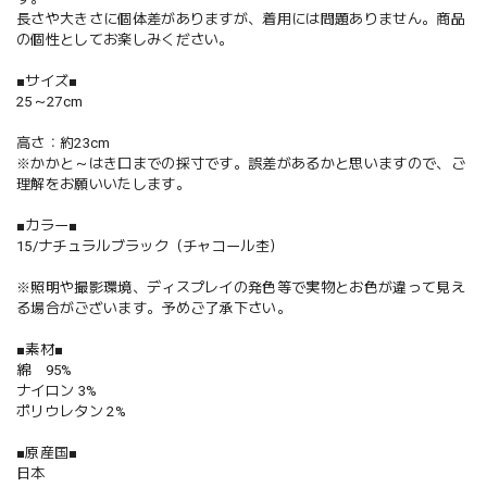
長さや大きさに個体差がありますが、着用には問題ありません。商品
の個性としてお楽しみください。
■サイズ■
25～27cm
高さ：約23cm
※かかと～はき口までの採寸です。誤差があるかと思いますので、ご
理解をお願いいたします。
■カラー■
15/ナチュラルブラック（チャコール杢）
※照明や撮影環境、ディスプレイの発色等で実物とお色が違って見え
る場合がございます。予めご了承下さい。
■素材■
綿 95%
ナイロン 3%
ポリウレタン 2%
■原産国■
日本