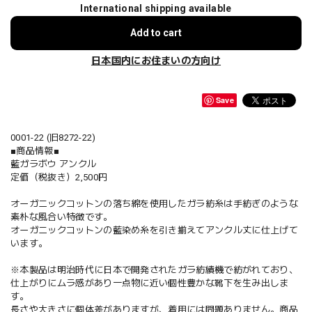
International shipping available
Add to cart
日本国内にお住まいの方向け
Save
0001-22 (旧8272-22)
■商品情報■
藍ガラボウ アンクル
定価（税抜き）2,500円
オーガニックコットンの落ち綿を使用したガラ紡糸は手紡ぎのような
素朴な風合い特徴です。
オーガニックコットンの藍染め糸を引き揃えてアンクル丈に仕上げて
います。
※本製品は明治時代に日本で開発されたガラ紡績機で紡がれており、
仕上がりにムラ感があり一点物に近い個性豊かな靴下を生み出しま
す。
長さや大きさに個体差がありますが、着用には問題ありません。商品