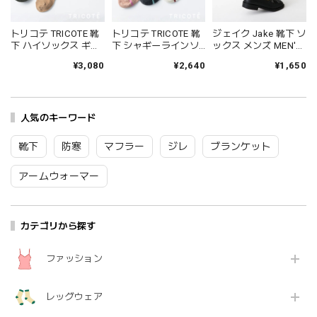
トリコテ TRICOTE 靴
トリコテ TRICOTE 靴
ジェイク Jake 靴下 ソ
下 ハイソックス ギャ
下 シャギーラインソ
ックス メンズ MEN'S
ザールーズハイソッ
ックス レディース 日
シャインソックス 春
¥3,080
¥2,640
¥1,650
クス レディース おし
本製 国産 秋冬 おしゃ
夏 ブランド 日本製 国
ゃれ ゆったり 薄手 も
れ 薄手 ブランド かわ
産 リネン 麻 おしゃれ
こもこ ブランド 国産
いい ギフト プレゼン
シンプル ギフト プレ
日本製 かわいい ギフ
ト ブラック 黒 アイボ
ゼント ホワイト グレ
ト プレゼント レッド
人気のキーワード
リー ブラウン 23-
ー ブラック 25-27cm
ネイビー グレー 23-
25cm TR53SO016
09-0021 09-0031
25cm TR53SO040
Tr003
Fr088
靴下
防寒
マフラー
ジレ
ブランケット
Tr002
アームウォーマー
カテゴリから探す
ファッション
レッグウェア