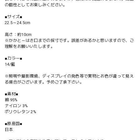
の個性としてお楽しみください。
■サイズ■
22.5～24.5cm
高さ：約10cm
※かかと～はき口までの採寸です。誤差があるかと思いますので、ご
理解をお願いいたします。
■カラー■
14/藍
※照明や撮影環境、ディスプレイの発色等で実物とお色が違って見え
る場合がございます。予めご了承下さい。
■素材■
綿 95%
ナイロン 3%
ポリウレタン 2%
■原産国■
日本