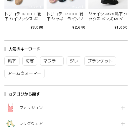
トリコテ TRICOTE 靴
トリコテ TRICOTE 靴
ジェイク Jake 靴下 ソ
下 ハイソックス ギャ
下 シャギーラインソ
ックス メンズ MEN'S
ザールーズハイソッ
ックス レディース 日
シャインソックス 春
¥3,080
¥2,640
¥1,650
クス レディース おし
本製 国産 秋冬 おしゃ
夏 ブランド 日本製 国
ゃれ ゆったり 薄手 も
れ 薄手 ブランド かわ
産 リネン 麻 おしゃれ
こもこ ブランド 国産
いい ギフト プレゼン
シンプル ギフト プレ
日本製 かわいい ギフ
ト ブラック 黒 アイボ
ゼント ホワイト グレ
ト プレゼント レッド
人気のキーワード
リー ブラウン 23-
ー ブラック 25-27cm
ネイビー グレー 23-
25cm TR53SO016
09-0021 09-0031
25cm TR53SO040
Tr003
Fr088
靴下
防寒
マフラー
ジレ
ブランケット
Tr002
アームウォーマー
カテゴリから探す
ファッション
レッグウェア