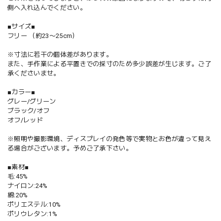
側へ入れ込んでください。
■サイズ■
フリー （約23〜25cm）
※寸法に若干の個体差があります。
また、手作業による平置きでの採寸のため多少誤差が生じます。ご了
承くださいませ。
■カラー■
グレー/グリーン
ブラック/オフ
オフ/レッド
※照明や撮影環境、ディスプレイの発色等で実物とお色が違って見え
る場合がございます。予めご了承下さい。
■素材■
毛:45%
ナイロン:24%
綿:20%
ポリエステル:10%
ポリウレタン:1%