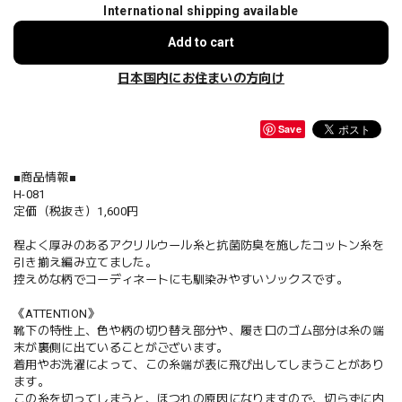
International shipping available
Add to cart
日本国内にお住まいの方向け
Save
■商品情報■
H-081
定価（税抜き）1,600円
程よく厚みのあるアクリルウール糸と抗菌防臭を施したコットン糸を
引き揃え編み立てました。
控えめな柄でコーディネートにも馴染みやすいソックスです。
《ATTENTION》
靴下の特性上、色や柄の切り替え部分や、履き口のゴム部分は糸の端
末が裏側に出ていることがございます。
着用やお洗濯によって、この糸端が表に飛び出してしまうことがあり
ます。
この糸を切ってしまうと、ほつれの原因になりますので、切らずに内